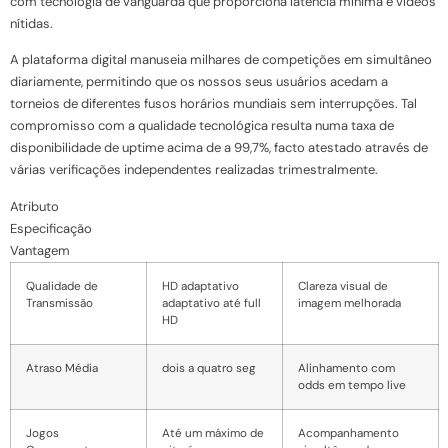
com tecnologia de vanguarda que proporciona latência mínima e vídeos
nítidas.
A plataforma digital manuseia milhares de competições em simultâneo
diariamente, permitindo que os nossos seus usuários acedam a
torneios de diferentes fusos horários mundiais sem interrupções. Tal
compromisso com a qualidade tecnológica resulta numa taxa de
disponibilidade de uptime acima de a 99,7%, facto atestado através de
várias verificações independentes realizadas trimestralmente.
Atributo
Especificação
Vantagem
Qualidade de
HD adaptativo
Clareza visual de
Transmissão
adaptativo até full
imagem melhorada
HD
Atraso Média
dois a quatro seg
Alinhamento com
odds em tempo live
Jogos
Até um máximo de
Acompanhamento