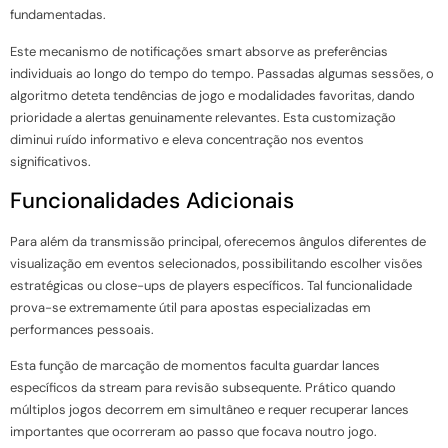
fundamentadas.
Este mecanismo de notificações smart absorve as preferências
individuais ao longo do tempo do tempo. Passadas algumas sessões, o
algoritmo deteta tendências de jogo e modalidades favoritas, dando
prioridade a alertas genuinamente relevantes. Esta customização
diminui ruído informativo e eleva concentração nos eventos
significativos.
Funcionalidades Adicionais
Para além da transmissão principal, oferecemos ângulos diferentes de
visualização em eventos selecionados, possibilitando escolher visões
estratégicas ou close-ups de players específicos. Tal funcionalidade
prova-se extremamente útil para apostas especializadas em
performances pessoais.
Esta função de marcação de momentos faculta guardar lances
específicos da stream para revisão subsequente. Prático quando
múltiplos jogos decorrem em simultâneo e requer recuperar lances
importantes que ocorreram ao passo que focava noutro jogo.