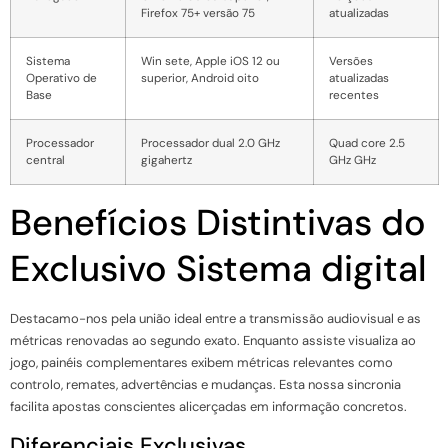
Firefox 75+ versão 75
atualizadas
Sistema
Win sete, Apple iOS 12 ou
Versões
Operativo de
superior, Android oito
atualizadas
Base
recentes
Processador
Processador dual 2.0 GHz
Quad core 2.5
central
gigahertz
GHz GHz
Benefícios Distintivas do
Exclusivo Sistema digital
Destacamo-nos pela união ideal entre a transmissão audiovisual e as
métricas renovadas ao segundo exato. Enquanto assiste visualiza ao
jogo, painéis complementares exibem métricas relevantes como
controlo, remates, advertências e mudanças. Esta nossa sincronia
facilita apostas conscientes alicerçadas em informação concretos.
Diferenciais Exclusivas