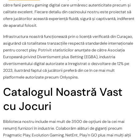
către fanii pentru gaming digital care urmăresc autenticitate precum și
calitate excelent. Fiecare detaliu din cazinoului nostru este proiectat să
ofere jucătorilor această experiență fluidă, sigură și captivantă, indiferent
de aparatul folosit.
Infrastructura noastră funcționează prin o licență verificată din Curaçao,
asigurând că totalitatea tranzacțiile respectă standardele internaționale
pentru corect play. Potrivit statisticilor anunțate de către Asociația
Europeană privind Divertisment plus Betting (EGBA), industria
divertismentului digital autorizate a înregistrat o dezvoltare de 12% pe
2023, ilustrând faptul că jucătorii preferă din ce în ce mai mult
platformele autorizate precum Onlyspins.
Catalogul Noastră Vast
cu Jocuri
Biblioteca nostru include mai mult de 3500 de opțiuni de la cei mai
renumți furnizori în industrie. Colaborăm alături de giganți precum
Pragmatic Play, Evolution Gaming, NetEnt, Play'n GO plus mai mulți alții