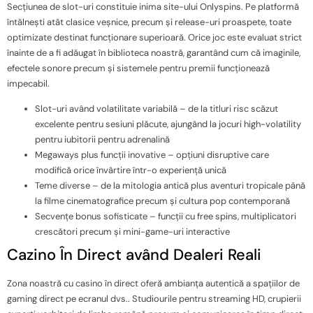
Secțiunea de slot-uri constituie inima site-ului Onlyspins. Pe platformă
întâlnești atât clasice veșnice, precum și release-uri proaspete, toate
optimizate destinat funcționare superioară. Orice joc este evaluat strict
înainte de a fi adăugat în biblioteca noastră, garantând cum că imaginile,
efectele sonore precum și sistemele pentru premii funcționează
impecabil.
Slot-uri având volatilitate variabilă – de la titluri risc scăzut
excelente pentru sesiuni plăcute, ajungând la jocuri high-volatility
pentru iubitorii pentru adrenalină
Megaways plus funcții inovative – opțiuni disruptive care
modifică orice învârtire într-o experiență unică
Teme diverse – de la mitologia antică plus aventuri tropicale până
la filme cinematografice precum și cultura pop contemporană
Secvențe bonus sofisticate – funcții cu free spins, multiplicatori
crescători precum și mini-game-uri interactive
Cazino În Direct având Dealeri Reali
Zona noastră cu casino în direct oferă ambianța autentică a spațiilor de
gaming direct pe ecranul dvs.. Studiourile pentru streaming HD, crupierii