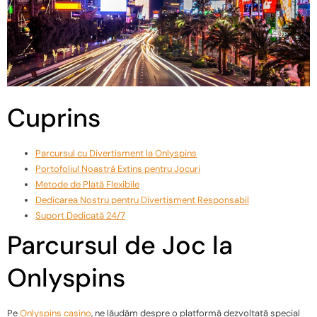
Cuprins
Parcursul cu Divertisment la Onlyspins
Portofoliul Noastră Extins pentru Jocuri
Metode de Plată Flexibile
Dedicarea Nostru pentru Divertisment Responsabil
Suport Dedicată 24/7
Parcursul de Joc la
Onlyspins
Pe
Onlyspins casino
, ne lăudăm despre o platformă dezvoltată special