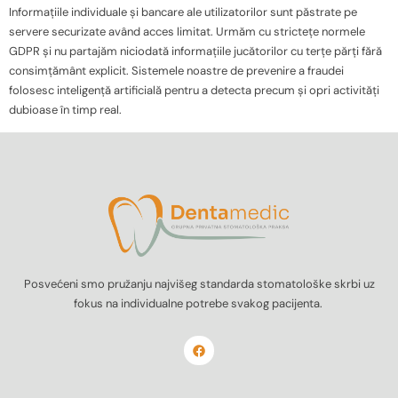
Informațiile individuale și bancare ale utilizatorilor sunt păstrate pe
servere securizate având acces limitat. Urmăm cu strictețe normele
GDPR și nu partajăm niciodată informațiile jucătorilor cu terțe părți fără
consimțământ explicit. Sistemele noastre de prevenire a fraudei
folosesc inteligență artificială pentru a detecta precum și opri activități
dubioase în timp real.
Posvećeni smo pružanju najvišeg standarda stomatološke skrbi uz
fokus na individualne potrebe svakog pacijenta.