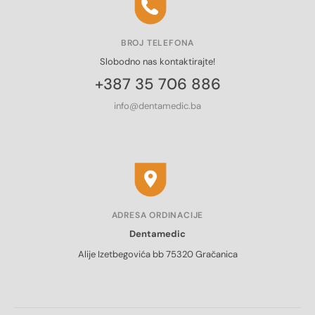
BROJ TELEFONA
Slobodno nas kontaktirajte!
+387 35 706 886
info@dentamedic.ba
ADRESA ORDINACIJE
Dentamedic
Alije Izetbegovića bb 75320 Gračanica