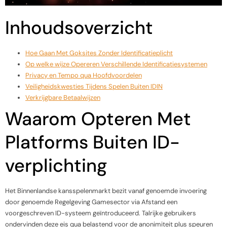
Inhoudsoverzicht
Hoe Gaan Met Goksites Zonder Identificatieplicht
Op welke wijze Opereren Verschillende Identificatiesystemen
Privacy en Tempo qua Hoofdvoordelen
Veiligheidskwesties Tijdens Spelen Buiten IDIN
Verkrijgbare Betaalwijzen
Waarom Opteren Met
Platforms Buiten ID-
verplichting
Het Binnenlandse kansspelenmarkt bezit vanaf genoemde invoering
door genoemde Regelgeving Gamesector via Afstand een
voorgeschreven ID-systeem geïntroduceerd. Talrijke gebruikers
ondervinden deze eis qua belastend voor de anonimiteit plus speuren