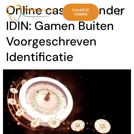
Online casino Zonder
ZAKAŽITE
TERMIN
IDIN: Gamen Buiten
Voorgeschreven
Identificatie