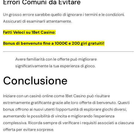
Errori Comuni da Evitare
Un grosso errore sarebbe quello di ignorare i termini e le condizioni.
Assicurati di esaminarli attentamente.
Fatti Veloci su 1Bet Casino:
Bonus di benvenuto fino a 1000€ e 200 giri gratuiti!
Avere familiarità con le offerte può migliorare
significativamente la tua esperienza di gioco.
Conclusione
Iniziare con un casinò online come 1Bet Casino può risultare
estremamente gratificante grazie alle loro offerte di benvenuto. Questi
bonus offrono ai nuovi utenti l'opportunità di esplorare giochi diversi,
aumentando le possibilità di vincita e migliorando l'esperienza
complessiva. Ricorda sempre di verificare i requisiti associati a ciascuna
offerta per evitare sorprese.