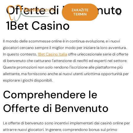
Offerte di Benvenuto
ZAKAŽITE
TERMIN
1Bet Casino
Il mondo delle scommesse online è in continua evoluzione, e i nuovi
giocatori cercano sempre il miglior modo per iniziare la loro avventura.
In questo contesto,
1Bet Casino Italia
offre un'eccezionale serie di offerte
di benvenuto che catturano l'attenzione di neofiti ed esperti nel settore.
Queste promozioni non solo rendono l'iscrizione alle piattaforme più
allettante, ma forniscono anche ai nuovi utenti un'ottima opportunità per
esplorare i giochi disponibili.
Comprehendere le
Offerte di Benvenuto
Le offerte di benvenuto sono incentivi implementati dai casinò online per
attrarre nuovi giocatori. In genere, comprendono bonus sul primo