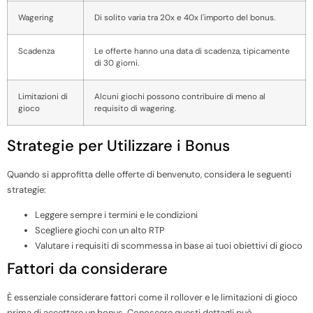
Wagering
Di solito varia tra 20x e 40x l'importo del bonus.
Scadenza
Le offerte hanno una data di scadenza, tipicamente
di 30 giorni.
Limitazioni di
Alcuni giochi possono contribuire di meno al
gioco
requisito di wagering.
Strategie per Utilizzare i Bonus
Quando si approfitta delle offerte di benvenuto, considera le seguenti
strategie:
Leggere sempre i termini e le condizioni
Scegliere giochi con un alto RTP
Valutare i requisiti di scommessa in base ai tuoi obiettivi di gioco
Fattori da considerare
È essenziale considerare fattori come il rollover e le limitazioni di gioco
prima di accettare un bonus. Conoscere questi dettagli può