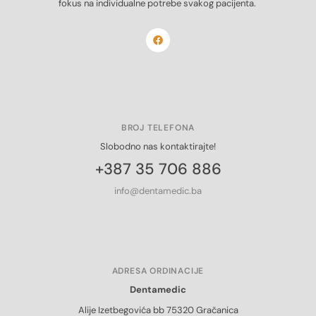
fokus na individualne potrebe svakog pacijenta.
BROJ TELEFONA
Slobodno nas kontaktirajte!
+387 35 706 886
info@dentamedic.ba
ADRESA ORDINACIJE
Dentamedic
Alije Izetbegovića bb 75320 Gračanica