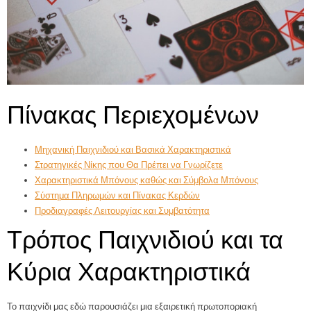
Πίνακας Περιεχομένων
Μηχανική Παιχνιδιού και Βασικά Χαρακτηριστικά
Στρατηγικές Νίκης που Θα Πρέπει να Γνωρίζετε
Χαρακτηριστικά Μπόνους καθώς και Σύμβολα Μπόνους
Σύστημα Πληρωμών και Πίνακας Κερδών
Προδιαγραφές Λειτουργίας και Συμβατότητα
Τρόπος Παιχνιδιού και τα
Κύρια Χαρακτηριστικά
Το παιχνίδι μας εδώ παρουσιάζει μια εξαιρετική πρωτοποριακή