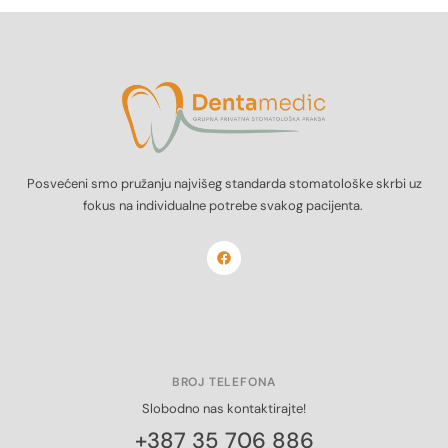
Posvećeni smo pružanju najvišeg standarda stomatološke skrbi uz
fokus na individualne potrebe svakog pacijenta.
BROJ TELEFONA
Slobodno nas kontaktirajte!
+387 35 706 886