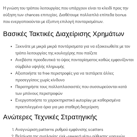
Η γνώση του τρόπου λειτουργίας που υπάρχουν είναι το κλειδί προς την
αύξηση των chances επιτυχίας. Διαθέτουμε πολλαπλά επίπεδα bonus
που ενεργοποιούνται με έξυπνη επιλογή πονταρισμάτων.
Βασικές Τακτικές Διαχείρισης Χρημάτων
Ξεκινάτε με μικρά μικρά ποντάρισματα για να εξοικειωθείτε με τον
τρόπο λειτουργίας της κουλοχέρης που παίζετε
Ανεβάστε προοδευτικά το ύψος πονταρίσματος καθώς εμφανίζονται
σύμβολα υψηλής πληρωμής
Αξιοποιήστε τα free περιστροφές για να τεστάρετε άλλες
προσεγγίσεις χωρίς κίνδυνο
Παρατηρήστε τους πολλαπλασιαστές που συσσωρεύονται κατά
των μπόνους περιστροφών
Ενεργοποιήστε το χαρακτηριστικό autoplay με καθορισμένα
προεπιλεγμένα όρια για μια σταθερή διαχείριση
Ανώτερες Τεχνικές Στρατηγικής
Αναγνώριση patterns ρυθμού εμφάνισης scatters
Βελτίωση της αναλογίας risk-reward μέσω ρύθμισης γραμμών