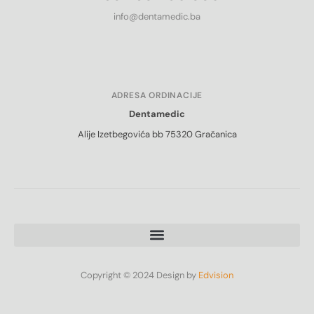
info@dentamedic.ba
ADRESA ORDINACIJE
Dentamedic
Alije Izetbegovića bb 75320 Gračanica
Copyright © 2024 Design by
Edvision