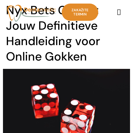
Nyx Bets Casino:
ZAKAŽITE
TERMIN
Jouw Definitieve
Handleiding voor
Online Gokken