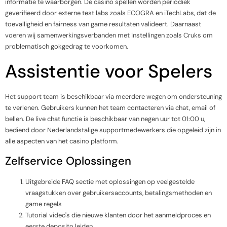
informatie te waarborgen. De casino spellen worden periodiek
geverifieerd door externe test labs zoals ECOGRA en iTechLabs, dat de
toevalligheid en fairness van game resultaten valideert. Daarnaast
voeren wij samenwerkingsverbanden met instellingen zoals Cruks om
problematisch gokgedrag te voorkomen.
Assistentie voor Spelers
Het support team is beschikbaar via meerdere wegen om ondersteuning
te verlenen. Gebruikers kunnen het team contacteren via chat, email of
bellen. De live chat functie is beschikbaar van negen uur tot 01:00 u,
bediend door Nederlandstalige supportmedewerkers die opgeleid zijn in
alle aspecten van het casino platform.
Zelfservice Oplossingen
Uitgebreide FAQ sectie met oplossingen op veelgestelde
vraagstukken over gebruikersaccounts, betalingsmethoden en
game regels
Tutorial video's die nieuwe klanten door het aanmeldproces en
eerste deposito leiden