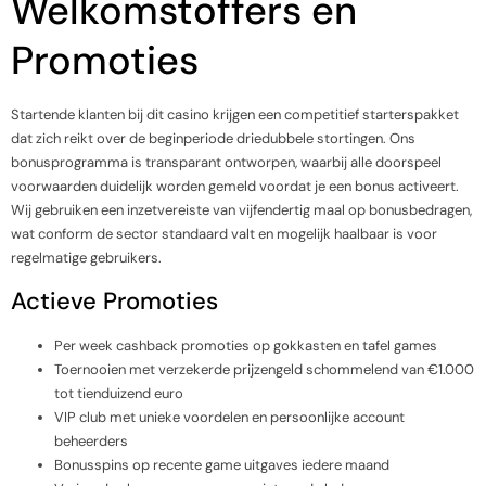
Welkomstoffers en
Promoties
Startende klanten bij dit casino krijgen een competitief starterspakket
dat zich reikt over de beginperiode driedubbele stortingen. Ons
bonusprogramma is transparant ontworpen, waarbij alle doorspeel
voorwaarden duidelijk worden gemeld voordat je een bonus activeert.
Wij gebruiken een inzetvereiste van vijfendertig maal op bonusbedragen,
wat conform de sector standaard valt en mogelijk haalbaar is voor
regelmatige gebruikers.
Actieve Promoties
Per week cashback promoties op gokkasten en tafel games
Toernooien met verzekerde prijzengeld schommelend van €1.000
tot tienduizend euro
VIP club met unieke voordelen en persoonlijke account
beheerders
Bonusspins op recente game uitgaves iedere maand