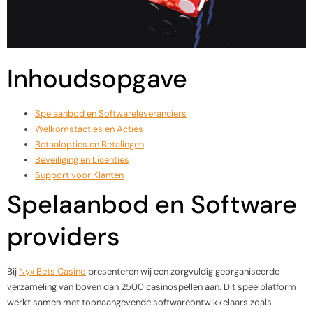
Inhoudsopgave
Spelaanbod en Softwareleveranciers
Welkomstacties en Acties
Betaalopties en Betalingen
Beveiliging en Licenties
Support voor Klanten
Spelaanbod en Software
providers
Bij
Nyx Bets Casino
presenteren wij een zorgvuldig georganiseerde
verzameling van boven dan 2500 casinospellen aan. Dit speelplatform
werkt samen met toonaangevende softwareontwikkelaars zoals