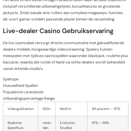
inclusief verschillende uitbetalingslijnen, bonusfeatures en groeiende
jackpots. Sinds basale drie-rollers aan complexe megaways-functies,
elk soort gamer ontdekt passende plezier binnen de verzameling.
Live-dealer Casino Gebruikservaring
De live casinodeel verzorgt directe communicatie met gekwalificeerde
dealers middels hoogwaardige videostreaming. Spelers kunnen
meespelen met tijdloze casinospellen waaronder blackjack, roulette plus
baccarat, waarbij alle ronde of hand via echte dealers wordt behandeld
vanuit erkende studio's.
Speltype
Hoeveelheid Spellen
Populairste Leverancier
Uitbetalingspercentage Range
Videogokkasten
850+
NetEnt
94 procent – 97%
Realtime
meer
Evolution
97% – 99%
Speelhuis
dan
Studios