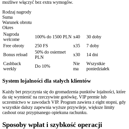
możliwe włączyć bez extra wymogów.
Rodzaj nagrody
Suma
Warunek obrotu
Okres
Nagroda
100% do 1500 PLN
x40
30 doby
welcome
Free obroty
250 FS
x35
7 doby
50% do osiemset
Bonus reload
x30
14 dni
PLN
Cashback
Nie
Wszystkie
Do 10%
weekly
ma
poniedziałek
System lojalności dla stałych klientów
Każdy bet przyczynia się do gromadzenia punktów lojalności, które
da się wymienić na rzeczywiste gotówkę, VIP premie lub
uczestnictwo w zawodach VIP. Program zawiera z eight stopni, gdy
wszystkie dalszy zapewnia wyższe przywileje, większe limity
cashout oraz przypisanego opiekuna rachunku.
Sposoby wpłat i szybkość operacji