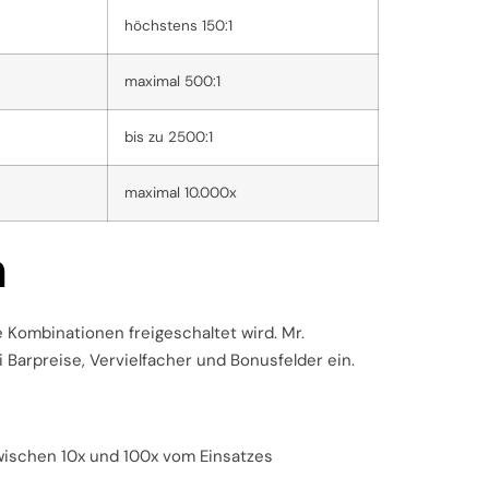
höchstens 150:1
maximal 500:1
bis zu 2500:1
maximal 10.000x
n
 Kombinationen freigeschaltet wird. Mr.
 Barpreise, Vervielfacher und Bonusfelder ein.
wischen 10x und 100x vom Einsatzes