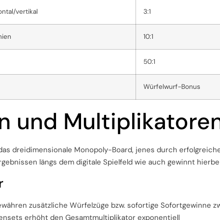
tal/vertikal
3:1
nien
10:1
50:1
Würfelwurf-Bonus
 und Multiplikatore
das dreidimensionale Monopoly-Board, jenes durch erfolgreiche
ebnissen längs dem digitale Spielfeld wie auch gewinnt hierbei
r
währen zusätzliche Würfelzüge bzw. sofortige Sofortgewinne z
ensets erhöht den Gesamtmultiplikator exponentiell