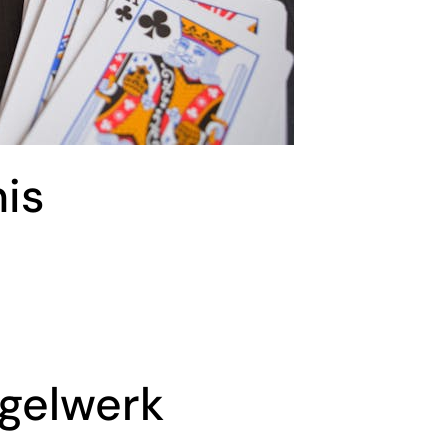
nis
egelwerk