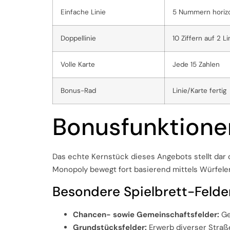
Einfache Linie
5 Nummern horizon
Doppellinie
10 Ziffern auf 2 Li
Volle Karte
Jede 15 Zahlen
Bonus-Rad
Linie/Karte fertig
Bonusfunktionen
Das echte Kernstück dieses Angebots stellt dar 
Monopoly bewegt fort basierend mittels Würfelerg
Besondere Spielbrett-Felde
Chancen- sowie Gemeinschaftsfelder:
Ge
Grundstücksfelder:
Erwerb diverser Straß