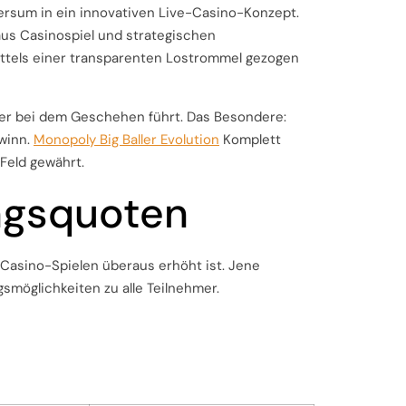
ersum in ein innovativen Live-Casino-Konzept.
aus Casinospiel und strategischen
ittels einer transparenten Lostrommel gezogen
iter bei dem Geschehen führt. Das Besondere:
ewinn.
Monopoly Big Baller Evolution
Komplett
Feld gewährt.
ngsquoten
-Casino-Spielen überaus erhöht ist. Jene
smöglichkeiten zu alle Teilnehmer.