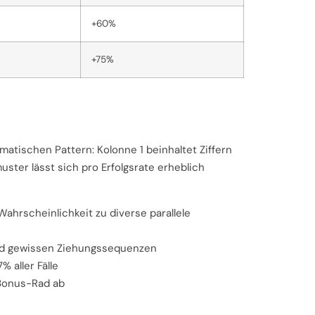
+60%
+75%
atischen Pattern: Kolonne 1 beinhaltet Ziffern
uster lässt sich pro Erfolgsrate erheblich
Wahrscheinlichkeit zu diverse parallele
end gewissen Ziehungssequenzen
 aller Fälle
 Bonus-Rad ab