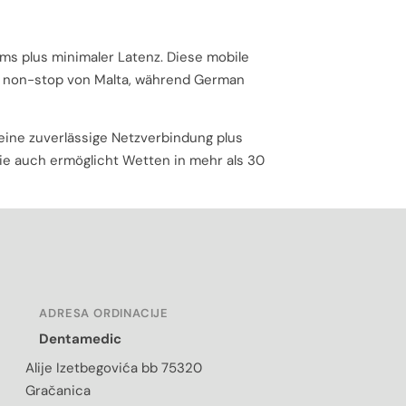
ms plus minimaler Latenz. Diese mobile
et non-stop von Malta, während German
eine zuverlässige Netzverbindung plus
ie auch ermöglicht Wetten in mehr als 30
ADRESA ORDINACIJE
Dentamedic
Alije Izetbegovića bb 75320
Gračanica