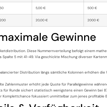
50
5,00 €
500 €
200
20,00 €
2000 €
maximale Gewinne
cketdistribution. Diese Nummernverteilung befolgt einem mathem
is Spalte 5 mit 41-49. Via geschickte Mischung diverser Kartenm
alancierter Distribution längs sämtliche Kolonnen erhöhen die 
te Zahlenmuster erhöht jede Quote für Parallelgewinne währ
s für Runde sichert statistisch wenigstens einen Gewinn bei 87%
er Komplettchance fokussiert unmittelbar zum jenes profitable