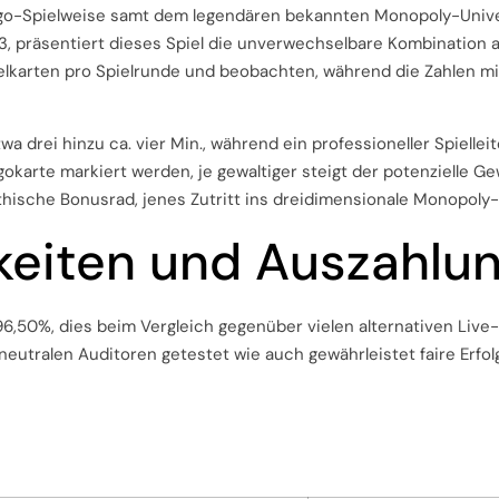
Bingo-Spielweise samt dem legendären bekannten Monopoly-Univ
, präsentiert dieses Spiel die unverwechselbare Kombination 
elkarten pro Spielrunde und beobachten, während die Zahlen m
 drei hinzu ca. vier Min., während ein professioneller Spielle
karte markiert werden, je gewaltiger steigt der potenzielle G
ythische Bonusrad, jenes Zutritt ins dreidimensionale Monopoly-
eiten und Auszahlu
96,50%, dies beim Vergleich gegenüber vielen alternativen Live
eutralen Auditoren getestet wie auch gewährleistet faire Erfolg