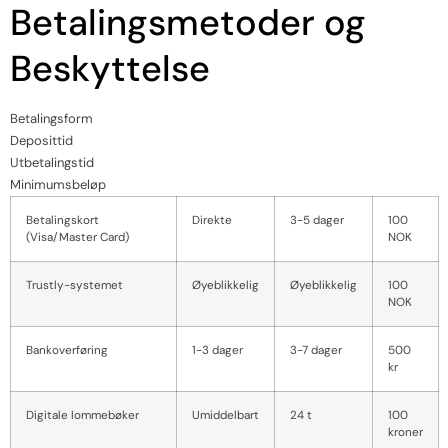
Betalingsmetoder og
Beskyttelse
Betalingsform
Deposittid
Utbetalingstid
Minimumsbeløp
Betalingskort
Direkte
3-5 dager
100
(Visa/Master Card)
NOK
Trustly-systemet
Øyeblikkelig
Øyeblikkelig
100
NOK
Bankoverføring
1-3 dager
3-7 dager
500
kr
Digitale lommebøker
Umiddelbart
24 t
100
kroner