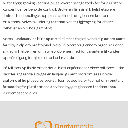
Vi tar trygg gaming i seriøst pluss leverer mange tools for for assistere
kunder hos for beholde kontroll. Brukeren får når slik helst etablere
limiter til innbetalinger, tap pluss spilletid rett gjennom kontoen
brukerens. Selvekskluderingsalternativer er tilgjengeleg for de der
behøver én hvil hos gambling.
Vores kundeservice blir opplært til til finne tegn til vanskelig adferd samt
får tilby hjelp om profesjonell hjelp. Vi opererer gjennom organisasjonar
slik som Hjelpelinjen om spilleproblemer med for garantere til kunder
oppnår tilgang for hjelp når dei behøver dæ.
På Millions Spillside dreier det ei blott angående for vinne millioner – dæ
handler angående å bygge en langvarig samt morsom session der
spillerne alltid plasseres øverst. Teamet dedikerer teamet om konstant
forbedring for plattformens services bygget gjennom feedback hos
kundemassen vores.