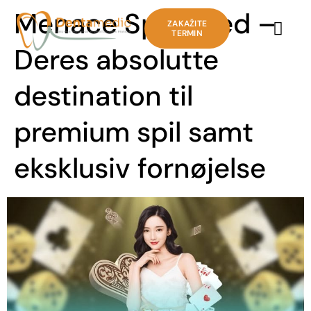
Menace Spillested –
ZAKAŽITE
TERMIN
Deres absolutte
destination til
premium spil samt
eksklusiv fornøjelse