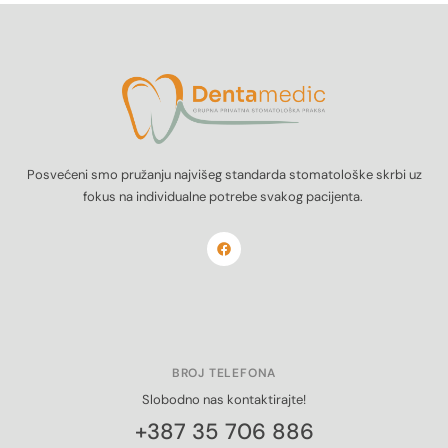
Posvećeni smo pružanju najvišeg standarda stomatološke skrbi uz
fokus na individualne potrebe svakog pacijenta.
BROJ TELEFONA
Slobodno nas kontaktirajte!
+387 35 706 886