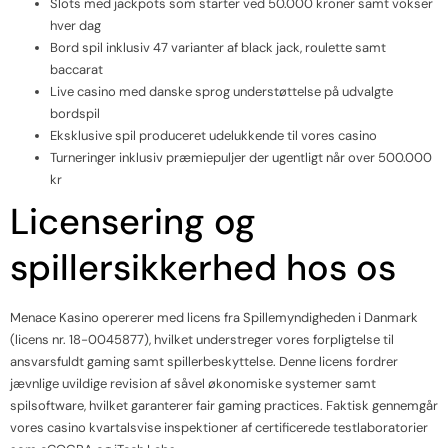
Slots med jackpots som starter ved 50.000 kroner samt vokser
hver dag
Bord spil inklusiv 47 varianter af black jack, roulette samt
baccarat
Live casino med danske sprog understøttelse på udvalgte
bordspil
Eksklusive spil produceret udelukkende til vores casino
Turneringer inklusiv præmiepuljer der ugentligt når over 500.000
kr
Licensering og
spillersikkerhed hos os
Menace Kasino opererer med licens fra Spillemyndigheden i Danmark
(licens nr. 18-0045877), hvilket understreger vores forpligtelse til
ansvarsfuldt gaming samt spillerbeskyttelse. Denne licens fordrer
jævnlige uvildige revision af såvel økonomiske systemer samt
spilsoftware, hvilket garanterer fair gaming practices. Faktisk gennemgår
vores casino kvartalsvise inspektioner af certificerede testlaboratorier