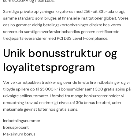
som eCOGRA og iTech Labs.
Samtlige private oplysninger krypteres med 256-bit SSL-teknologi,
samme standard som bruges af finansielle institutioner globalt. Vores
casino gemmer aldrig betalingskortoplysninger direkte hos vores
servere, da samtlige overførsler behandles gennem certificerede
tredjepartsleverandører med PCI DSS Level 1-compliance.
Unik bonusstruktur og
loyalitetsprogram
Vor velkomstpakke strækker sig over de første fire indbetalinger og vil
tilbyde spillere op til 25.000 kr i bonusmidler samt 300 gratis spins på
udvalgte spilleautomater. I forskel fra mange konkurrenter holder vi
omsætning krav på en rimeligt niveau af 30x bonus beløbet, uden
maksimale gevinst lofter hos gratis spins.
Indbetalingsnummer
Bonusprocent
Maksimum bonus