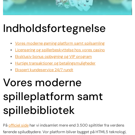
Indholdsfortegnelse
Vores moderne gaming platform samt spilsamling
Licensering og spillerbeskyttelse hos vores casino
Eksklusiv bonus opbygning og VIP program
Hurtige transaktioner og betalingsmuligheder
Ekspert kundeservice 24/7 rundt
Vores moderne
spilleplatform samt
spillebibliotek
På
officiel side
har vi indsamlet mere end 3.500 spiltitler fra verdens
førende spiludbydere. Vor platform bliver bygget på HTML5 teknologi,