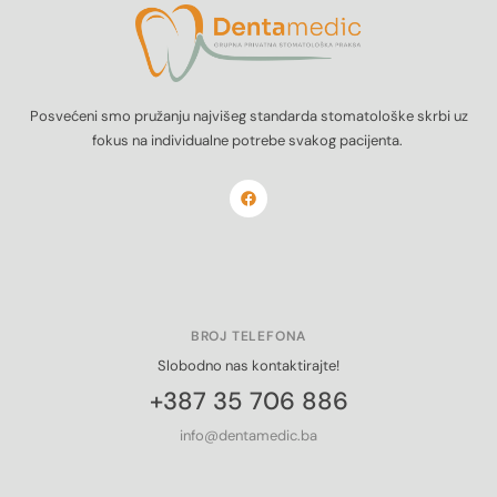
Posvećeni smo pružanju najvišeg standarda stomatološke skrbi uz
fokus na individualne potrebe svakog pacijenta.
BROJ TELEFONA
Slobodno nas kontaktirajte!
+387 35 706 886
info@dentamedic.ba