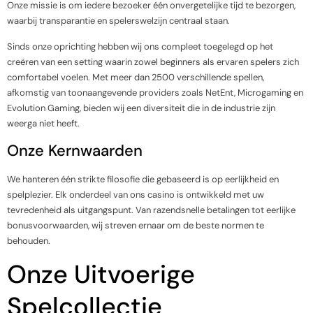
Onze missie is om iedere bezoeker één onvergetelijke tijd te bezorgen,
waarbij transparantie en spelerswelzijn centraal staan.
Sinds onze oprichting hebben wij ons compleet toegelegd op het
creëren van een setting waarin zowel beginners als ervaren spelers zich
comfortabel voelen. Met meer dan 2500 verschillende spellen,
afkomstig van toonaangevende providers zoals NetEnt, Microgaming en
Evolution Gaming, bieden wij een diversiteit die in de industrie zijn
weerga niet heeft.
Onze Kernwaarden
We hanteren één strikte filosofie die gebaseerd is op eerlijkheid en
spelplezier. Elk onderdeel van ons casino is ontwikkeld met uw
tevredenheid als uitgangspunt. Van razendsnelle betalingen tot eerlijke
bonusvoorwaarden, wij streven ernaar om de beste normen te
behouden.
Onze Uitvoerige
Spelcollectie