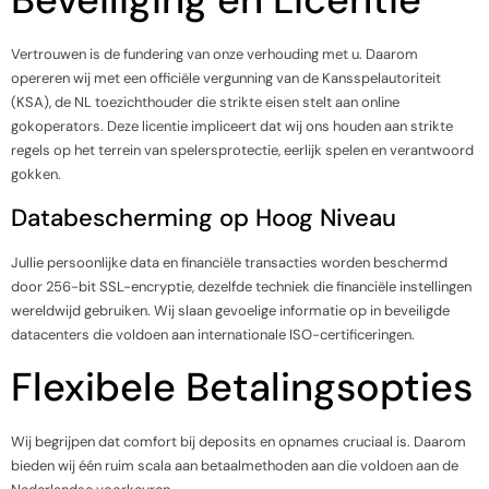
Vertrouwen is de fundering van onze verhouding met u. Daarom
opereren wij met een officiële vergunning van de Kansspelautoriteit
(KSA), de NL toezichthouder die strikte eisen stelt aan online
gokoperators. Deze licentie impliceert dat wij ons houden aan strikte
regels op het terrein van spelersprotectie, eerlijk spelen en verantwoord
gokken.
Databescherming op Hoog Niveau
Jullie persoonlijke data en financiële transacties worden beschermd
door 256-bit SSL-encryptie, dezelfde techniek die financiële instellingen
wereldwijd gebruiken. Wij slaan gevoelige informatie op in beveiligde
datacenters die voldoen aan internationale ISO-certificeringen.
Flexibele Betalingsopties
Wij begrijpen dat comfort bij deposits en opnames cruciaal is. Daarom
bieden wij één ruim scala aan betaalmethoden aan die voldoen aan de