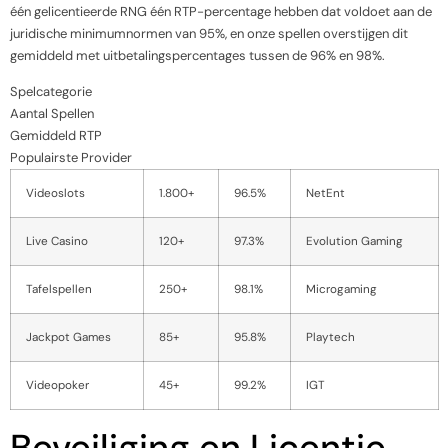
één gelicentieerde RNG één RTP-percentage hebben dat voldoet aan de
juridische minimumnormen van 95%, en onze spellen overstijgen dit
gemiddeld met uitbetalingspercentages tussen de 96% en 98%.
Spelcategorie
Aantal Spellen
Gemiddeld RTP
Populairste Provider
Videoslots
1.800+
96.5%
NetEnt
Live Casino
120+
97.3%
Evolution Gaming
Tafelspellen
250+
98.1%
Microgaming
Jackpot Games
85+
95.8%
Playtech
Videopoker
45+
99.2%
IGT
Beveiliging en Licentie