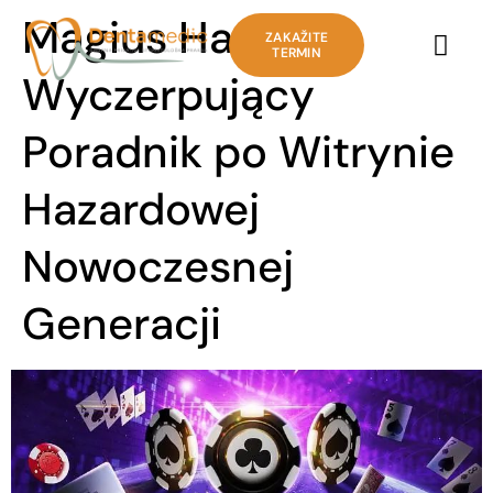
Magius Hazard –
ZAKAŽITE
TERMIN
Wyczerpujący
Poradnik po Witrynie
Hazardowej
Nowoczesnej
Generacji