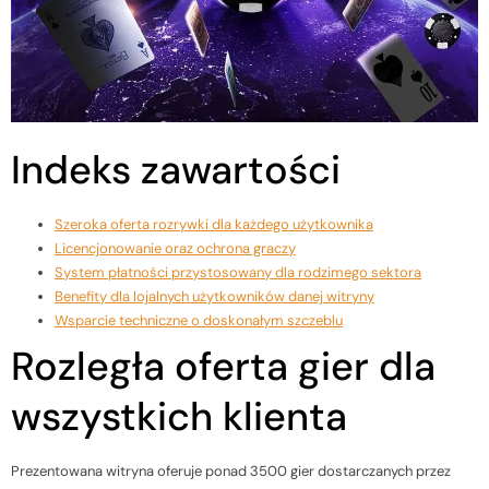
Indeks zawartości
Szeroka oferta rozrywki dla każdego użytkownika
Licencjonowanie oraz ochrona graczy
System płatności przystosowany dla rodzimego sektora
Benefity dla lojalnych użytkowników danej witryny
Wsparcie techniczne o doskonałym szczeblu
Rozległa oferta gier dla
wszystkich klienta
Prezentowana witryna oferuje ponad 3500 gier dostarczanych przez