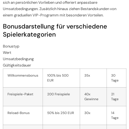
sich an persönlichen Vorlieben und offeriert anpassbare
Umsatzbedingungen. Zusätzlich hinaus ziehen Bestandskunden von
einem graduellen VIP-Programm mit besonderen Vorteilen.
Bonusdarstellung für verschiedene
Spielerkategorien
Bonustyp
Wert
Umsatzbedingung
Gültigkeitsdauer
Willkommensbonus
100% bis 500
35x
30
EUR
Tage
Freispiele-Paket
200 Freispiele
40x
21
Gewinne
Tage
Reload-Bonus
50% bis 250 EUR
30x
14
Tage