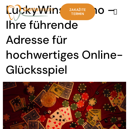
LuckyWins Casino –
ZAKAŽITE
TERMIN
Ihre führende
Adresse für
hochwertiges Online-
Glücksspiel