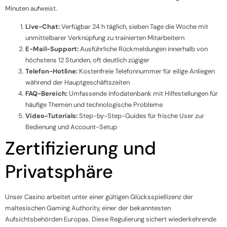
Minuten aufweist.
Live-Chat:
Verfügbar 24 h täglich, sieben Tage die Woche mit
unmittelbarer Verknüpfung zu trainierten Mitarbeitern
E-Mail-Support:
Ausführliche Rückmeldungen innerhalb von
höchstens 12 Stunden, oft deutlich zügiger
Telefon-Hotline:
Kostenfreie Telefonnummer für eilige Anliegen
während der Hauptgeschäftszeiten
FAQ-Bereich:
Umfassende Infodatenbank mit Hilfestellungen für
häufige Themen und technologische Probleme
Video-Tutorials:
Step-by-Step-Guides für frische User zur
Bedienung und Account-Setup
Zertifizierung und
Privatsphäre
Unser Casino arbeitet unter einer gültigen Glücksspiellizenz der
maltesischen Gaming Authority, einer der bekanntesten
Aufsichtsbehörden Europas. Diese Regulierung sichert wiederkehrende