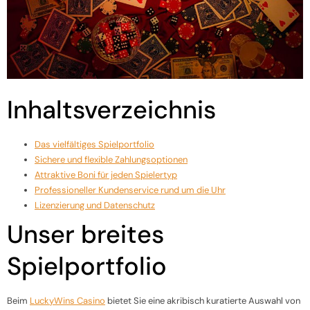
Inhaltsverzeichnis
Das vielfältiges Spielportfolio
Sichere und flexible Zahlungsoptionen
Attraktive Boni für jeden Spielertyp
Professioneller Kundenservice rund um die Uhr
Lizenzierung und Datenschutz
Unser breites
Spielportfolio
Beim
LuckyWins Casino
bietet Sie eine akribisch kuratierte Auswahl von