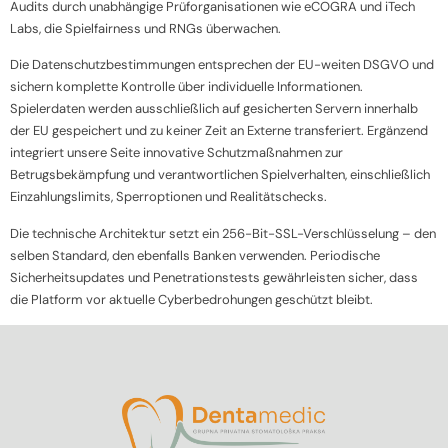
Audits durch unabhängige Prüforganisationen wie eCOGRA und iTech
Labs, die Spielfairness und RNGs überwachen.
Die Datenschutzbestimmungen entsprechen der EU-weiten DSGVO und
sichern komplette Kontrolle über individuelle Informationen.
Spielerdaten werden ausschließlich auf gesicherten Servern innerhalb
der EU gespeichert und zu keiner Zeit an Externe transferiert. Ergänzend
integriert unsere Seite innovative Schutzmaßnahmen zur
Betrugsbekämpfung und verantwortlichen Spielverhalten, einschließlich
Einzahlungslimits, Sperroptionen und Realitätschecks.
Die technische Architektur setzt ein 256-Bit-SSL-Verschlüsselung – den
selben Standard, den ebenfalls Banken verwenden. Periodische
Sicherheitsupdates und Penetrationstests gewährleisten sicher, dass
die Platform vor aktuelle Cyberbedrohungen geschützt bleibt.