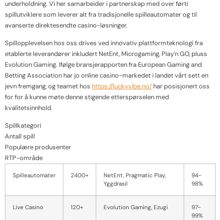
underholdning. Vi her samarbeider i partnerskap med over førti
spillutviklere som leverer alt fra tradisjonelle spilleautomater og til
avanserte direktesendte casino-løsninger.
Spillopplevelsen hos oss drives ved innovativ plattformteknologi fra
etablerte leverandører inkludert NetEnt, Microgaming, Play'n GO, pluss
Evolution Gaming. Ifølge bransjerapporten fra European Gaming and
Betting Association har jo online casino-markedet i landet vårt sett en
jevn fremgang, og teamet hos
https://luckyvibe.no/
har posisjonert oss
for for å kunne møte denne stigende etterspørselen med
kvalitetsinnhold.
Spillkategori
Antall spill
Populære produsenter
RTP-område
Spilleautomater
2400+
NetEnt, Pragmatic Play,
94-
Yggdrasil
98%
Live Casino
120+
Evolution Gaming, Ezugi
97-
99%