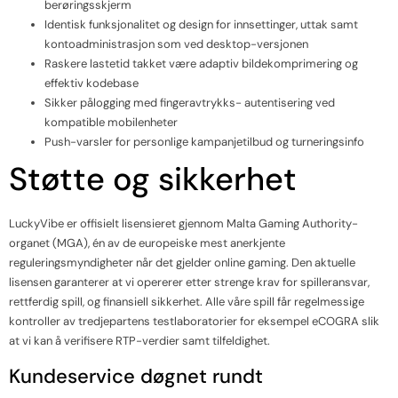
berøringsskjerm
Identisk funksjonalitet og design for innsettinger, uttak samt
kontoadministrasjon som ved desktop-versjonen
Raskere lastetid takket være adaptiv bildekomprimering og
effektiv kodebase
Sikker pålogging med fingeravtrykks- autentisering ved
kompatible mobilenheter
Push-varsler for personlige kampanjetilbud og turneringsinfo
Støtte og sikkerhet
LuckyVibe er offisielt lisensieret gjennom Malta Gaming Authority-
organet (MGA), én av de europeiske mest anerkjente
reguleringsmyndigheter når det gjelder online gaming. Den aktuelle
lisensen garanterer at vi opererer etter strenge krav for spilleransvar,
rettferdig spill, og finansiell sikkerhet. Alle våre spill får regelmessige
kontroller av tredjepartens testlaboratorier for eksempel eCOGRA slik
at vi kan å verifisere RTP-verdier samt tilfeldighet.
Kundeservice døgnet rundt