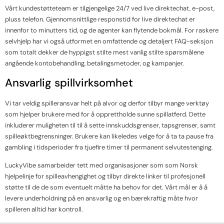
Vårt kundestøtteteam er tilgjengelige 24/7 ved live direktechat, e-post,
pluss telefon. Gjennomsnittlige responstid for live direktechat er
innenfor to minutters tid, og de agenter kan flytende bokmål. For raskere
selvhjelp har vi også utformet en omfattende og detaljert FAQ-seksjon
som totalt dekker de hyppigst stilte mest vanlig stilte spørsmålene
angående kontobehandling, betalingsmetoder, og kampanjer.
Ansvarlig spillvirksomhet
Vi tar veldig spilleransvar helt på alvor og derfor tilbyr mange verktøy
som hjelper brukere med for å opprettholde sunne spillatferd. Dette
inkluderer muligheten til til å sette innskuddsgrenser, tapsgrenser, samt
spilleøktbegrensninger. Brukere kan likeledes velge for å ta ta pause fra
gambling i tidsperioder fra tjuefire timer til permanent selvutestenging.
LuckyVibe samarbeider tett med organisasjoner som som Norsk
hjelpelinje for spilleavhengighet og tilbyr direkte linker til profesjonell
støtte til de de som eventuelt måtte ha behov for det. Vårt mål er å å
levere underholdning på en ansvarlig og en bærekraftig måte hvor
spilleren alltid har kontroll.