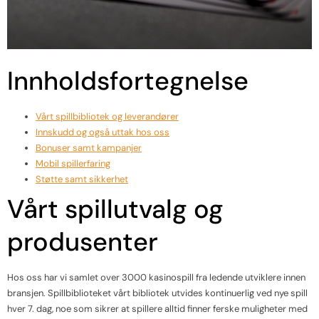
Innholdsfortegnelse
Vårt spillbibliotek og leverandører
Innskudd og også uttak hos oss
Bonuser samt kampanjer
Mobil spillerfaring
Støtte samt sikkerhet
Vårt spillutvalg og
produsenter
Hos oss har vi samlet over 3000 kasinospill fra ledende utviklere innen
bransjen. Spillbiblioteket vårt bibliotek utvides kontinuerlig ved nye spill
hver 7. dag, noe som sikrer at spillere alltid finner ferske muligheter med