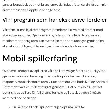
ganger bonusbeløpet – et bransjemessig industristandardnivå som gjør
kravet realistisk å oppfylle betingelsene.
VIP-program som har eksklusive fordeler
Vårt fem-trinns lojalitetsprogram premierer aktive medlemmer med
stadig bedre goder. Gjennom å å nyte favorittspillene deres, samler
medlemmer poeng som kan byttes inn mot bonuspenger, gratisspinn,
eller ekslusiv tilgang til turneringer inneholdende store premier.
Mobil spillerfaring
Over sytti prosent av spillerne våre spillere velger å besøke LuckyVibe
gjennom mobile enheter, og vi har derfor prioritert en fullstendig
responsiv mobilplattform som virker sømløst ved både iOS og Android.
Nettstedet vårt er utviklet bygget gjennom HTML5-teknologi, hvilket
betyr slik at spillere får full tilgang for hele spillutvalget uten å måtte
laste ned ned noen app.
Full aksess til hele spillporteføljen optimalisert for