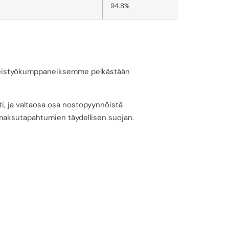
94.8%
hteistyökumppaneiksemme pelkästään
i, ja valtaosa osa nostopyynnöistä
maksutapahtumien täydellisen suojan.