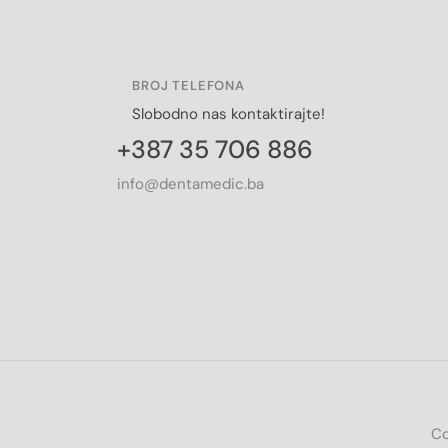
BROJ TELEFONA
Slobodno nas kontaktirajte!
+387 35 706 886
info@dentamedic.ba
Co