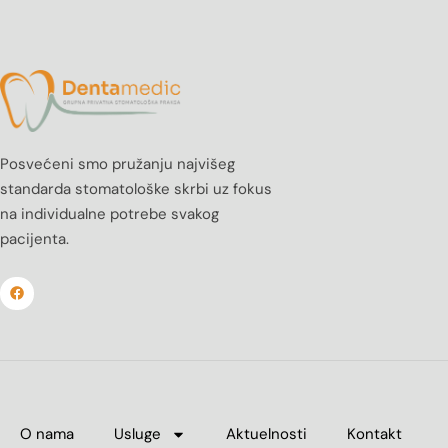
Posvećeni smo pružanju najvišeg
standarda stomatološke skrbi uz fokus
na individualne potrebe svakog
pacijenta.
O nama
Usluge
Aktuelnosti
Kontakt