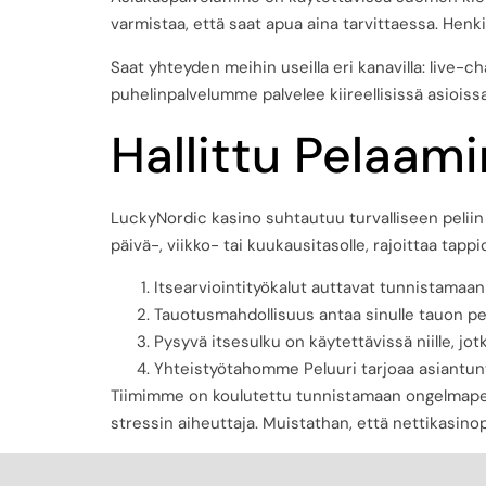
varmistaa, että saat apua aina tarvittaessa. Henk
Saat yhteyden meihin useilla eri kanavilla: live-
puhelinpalvelumme palvelee kiireellisissä asiois
Hallittu Pelaami
LuckyNordic kasino suhtautuu turvalliseen peliin 
päivä-, viikko- tai kuukausitasolle, rajoittaa tappi
Itsearviointityökalut auttavat tunnistamaa
Tauotusmahdollisuus antaa sinulle tauon pel
Pysyvä itsesulku on käytettävissä niille, jo
Yhteistyötahomme Peluuri tarjoaa asiantun
Tiimimme on koulutettu tunnistamaan ongelmapelaa
stressin aiheuttaja. Muistathan, että nettikasinopeli