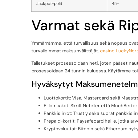
Jackpot-pelit
45+
Varmat sekä Ri
Ymmärrämme, että turvallisuus sekä nopeus ovat
turvalleimmat maksunvälittäjät.
casino LuckyNor
Talletukset prosessoidaan heti, joten pääset nau
prosessoidaan 24 tunnin kuluessa. Käytämme toim
Hyväksytyt Maksumenetelm
Luottokortit: Visa, Mastercard sekä Maestro
E-lompakot: Skrill, Neteller että MuchBett
Pankkisiirrot: Trustly sekä suorat pankkisii
Prepaid-kortit: Paysafecard heille, jotka a
Kryptovaluutat: Bitcoin sekä Ethereum nyky