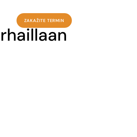
ZAKAŽITE TERMIN
haillaan