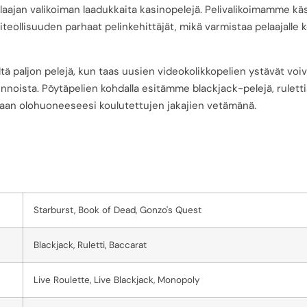
laajan valikoiman laadukkaita kasinopelejä. Pelivalikoimamme k
eollisuuden parhaat pelinkehittäjät, mikä varmistaa pelaajalle
ltä paljon pelejä, kun taas uusien videokolikkopelien ystävät vo
nnoista. Pöytäpelien kohdalla esitämme blackjack-pelejä, ruletti
an olohuoneeseesi koulutettujen jakajien vetämänä.
Starburst, Book of Dead, Gonzo's Quest
Blackjack, Ruletti, Baccarat
Live Roulette, Live Blackjack, Monopoly