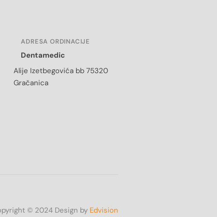
ADRESA ORDINACIJE
Dentamedic
Alije Izetbegovića bb 75320
Gračanica
pyright © 2024 Design by
Edvision