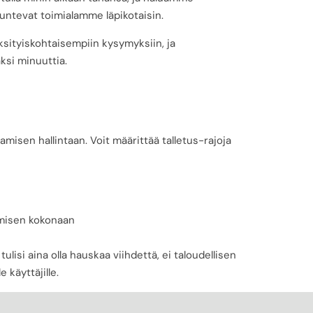
tuntevat toimialamme läpikotaisin.
yksityiskohtaisempiin kysymyksiin, ja
ksi minuuttia.
misen hallintaan. Voit määrittää talletus-rajoja
aamisen kokonaan
si aina olla hauskaa viihdettä, ei taloudellisen
e käyttäjille.