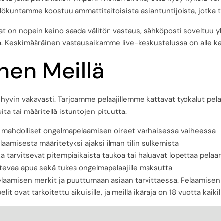
ilökuntamme koostuu ammattitaitoisista asiantuntijoista, jotka 
chat on nopein keino saada välitön vastaus, sähköposti soveltuu 
sa. Keskimääräinen vastausaikamme live-keskustelussa on alle ka
nen Meillä
hyvin vakavasti. Tarjoamme pelaajillemme kattavat työkalut pelaa
oita tai määritellä istuntojen pituutta.
n mahdolliset ongelmapelaamisen oireet varhaisessa vaiheessa
aamisesta määritetyksi ajaksi ilman tilin sulkemista
tka tarvitsevat pitempiaikaista taukoa tai haluavat lopettaa pel
tevaa apua sekä tukea ongelmapelaajille maksutta
misen merkit ja puuttumaan asiaan tarvittaessa. Pelaamisen tuli
t ovat tarkoitettu aikuisille, ja meillä ikäraja on 18 vuotta kaikill