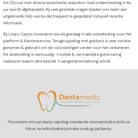
tot 02u uur met directe assistentie, waardoor mail ondersteuning in 6u
uur wordt afgehandeld. Bij veel gestelde vragen bieden ons team een
uitgebreide FAQ-sectie dat frequent is geüpdatet inclusief recente
informatie.
Bij Lizaro Casino investeren we wij gestaag in alle ontwikkeling voor het
platform & klantenservice. Terugkoppeling met gokkers is zeer serieus
genomen & gebruikt om de voorzieningen verder voor het verbeteren.
Dit doelstelling is eenvoudig: ‘n solide & vermakelijke gokervaring
realiseren waarin elke bezoek ‘n aangename beleving wordt.
Posvećeni smo pružanju najvišeg standarda stomatološke skrbi uz
fokus na individualne potrebe svakog pacijenta.