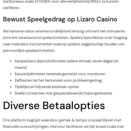
testbureaus zoals ECOGRA voor alle eerlijkheid bij RNG's te kunnen
verifiëren.
Bewust Speelgedrag op Lizaro Casino
We hanteren deze verantwoordelijkheid ernstig omtrent het stimuleren
omtrent verantwoord spelactiviteiten. Spelers beschikken over toegang
naar meerdere instrumenten waarop spelers zeggenschap houden van
persoonlijke speelactiviteiten:
Aanpasbare depositolimieten iedere etmaal, zeven dagen en
maand
Sessietijdlimieten teneinde gametijd voor monitoren
Zelftesten ter het herkennen voor probleemgedrag
Tijdelijke en blijvende blokkeer opties
Snelle connecties met gespecialiseerde hulporganisaties
Diverse Betaalopties
Ons platform begrijpt waardoor gemak & tempo cruciaal blijven met
financiële overschrijvingen. Hiervoor faciliteren wij het breed scala met