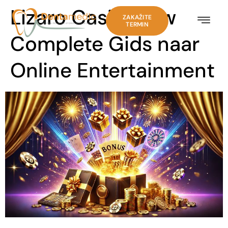
Lizaro Casino: Uw
ZAKAŽITE
TERMIN
Complete Gids naar
Online Entertainment