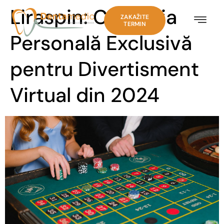
Liraspin: Călătoria
ZAKAŽITE
TERMIN
Personală Exclusivă
pentru Divertisment
Virtual din 2024