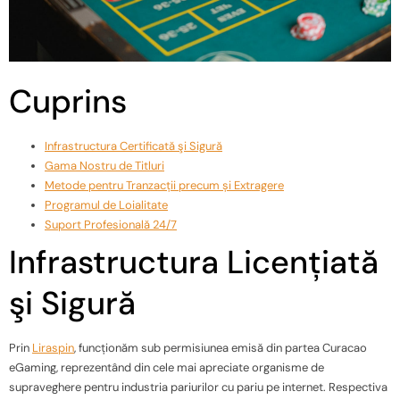
Cuprins
Infrastructura Certificată şi Sigură
Gama Nostru de Titluri
Metode pentru Tranzacții precum și Extragere
Programul de Loialitate
Suport Profesională 24/7
Infrastructura Licențiată
şi Sigură
Prin
Liraspin
, funcționăm sub permisiunea emisă din partea Curacao
eGaming, reprezentând din cele mai apreciate organisme de
supraveghere pentru industria pariurilor cu pariu pe internet. Respectiva