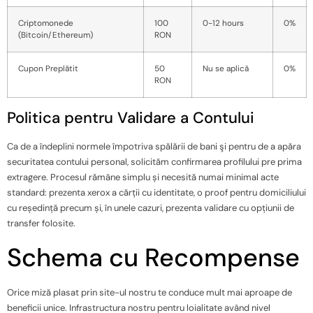
Criptomonede
100
0-12 hours
0%
(Bitcoin/Ethereum)
RON
Cupon Preplătit
50
Nu se aplică
0%
RON
Politica pentru Validare a Contului
Ca de a îndeplini normele împotriva spălării de bani şi pentru de a apăra
securitatea contului personal, solicităm confirmarea profilului pre prima
extragere. Procesul rămâne simplu și necesită numai minimal acte
standard: prezenta xerox a cărții cu identitate, o proof pentru domiciliului
cu reședință precum și, în unele cazuri, prezenta validare cu opțiunii de
transfer folosite.
Schema cu Recompense
Orice miză plasat prin site-ul nostru te conduce mult mai aproape de
beneficii unice. Infrastructura nostru pentru loialitate având nivel