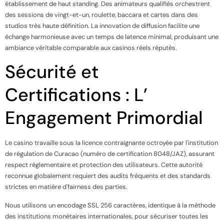
établissement de haut standing. Des animateurs qualifiés orchestrent
des sessions de vingt-et-un, roulette, baccara et cartes dans des
studios très haute définition. La innovation de diffusion facilite une
échange harmonieuse avec un temps de latence minimal, produisant une
ambiance véritable comparable aux casinos réels réputés.
Sécurité et
Certifications : L’
Engagement Primordial
Le casino travaille sous la licence contraignante octroyée par l'institution
de régulation de Curacao (numéro de certification 8048/JAZ), assurant
respect réglementaire et protection des utilisateurs. Cette autorité
reconnue globalement requiert des audits fréquents et des standards
strictes en matière d'fairness des parties.
Nous utilisons un encodage SSL 256 caractères, identique à la méthode
des institutions monétaires internationales, pour sécuriser toutes les