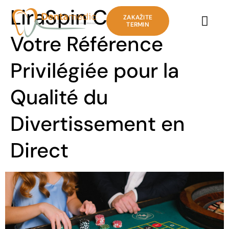
LiraSpin Casino :
ZAKAŽITE
TERMIN
Votre Référence
Privilégiée pour la
Qualité du
Divertissement en
Direct