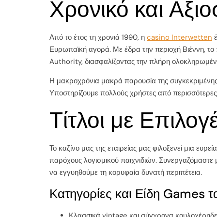
Χρονικό και Αξι
Από το έτος τη χρονιά 1990, η
casino Interwetten
έ
Ευρωπαϊκή αγορά. Με έδρα την περιοχή Βιέννη, το 
Authority, διασφαλίζοντας την πλήρη ολοκληρωμέν
Η μακροχρόνια μακρά παρουσία της συγκεκριμένης 
Υποστηρίζουμε πολλούς χρήστες από περισσότερες
Τίτλοι με Επιλο
Το καζίνο μας της εταιρείας μας φιλοξενεί μια ευρ
παρόχους λογισμικού παιχνιδιών. Συνεργαζόμαστε 
να εγγυηθούμε τη κορυφαία δυνατή περιπέτεια.
Κατηγορίες και Είδη Games τ
Κλασσικά vintage και σύγχρονα κουλοχέρηδες