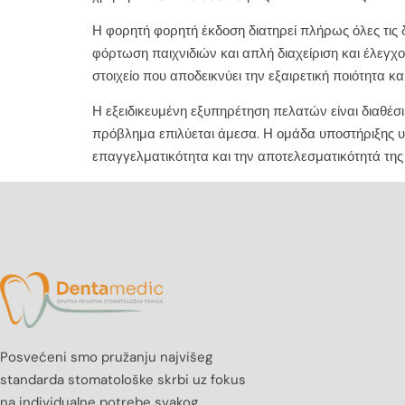
Η φορητή φορητή έκδοση διατηρεί πλήρως όλες τις
φόρτωση παιχνιδιών και απλή διαχείριση και έλεγχ
στοιχείο που αποδεικνύει την εξαιρετική ποιότητα κ
Η εξειδικευμένη εξυπηρέτηση πελατών είναι διαθέσ
πρόβλημα επιλύεται άμεσα. Η ομάδα υποστήριξης υπ
επαγγελματικότητα και την αποτελεσματικότητά της
Posvećeni smo pružanju najvišeg
standarda stomatološke skrbi uz fokus
na individualne potrebe svakog