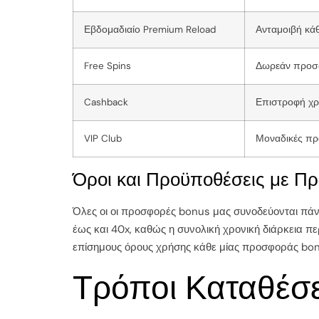
Εβδομαδιαίο Premium Reload
Ανταμοιβή κάθ
Free Spins
Δωρεάν προσφ
Cashback
Επιστροφή χρ
VIP Club
Μοναδικές πρ
Όροι και Προϋποθέσεις με Π
Όλες οι οι προσφορές bonus μας συνοδεύονται πάντ
έως και 40x, καθώς η συνολική χρονική διάρκεια 
επίσημους όρους χρήσης κάθε μίας προσφοράς bon
Τρόποι Καταθέσ