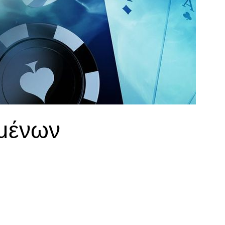
ομένων