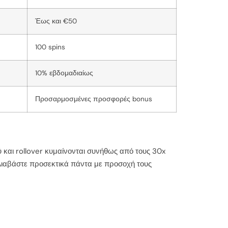
Έως και €50
100 spins
10% εβδομαδιαίως
Προσαρμοσμένες προσφορές bonus
 και rollover κυμαίνονται συνήθως από τους 30x
Διαβάστε προσεκτικά πάντα με προσοχή τους