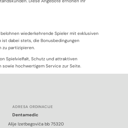
estandskunden. Diese Angebote erhöhen Ihr
 belohnen wiederkehrende Spieler mit exklusiven
 ist dabei stets, die Bonusbedingungen
zu partizipieren.
n Spielvielfalt, Schutz und attraktiven
n sowie hochwertigem Service zur Seite.
ADRESA ORDINACIJE
Dentamedic
Alije Izetbegovića bb 75320