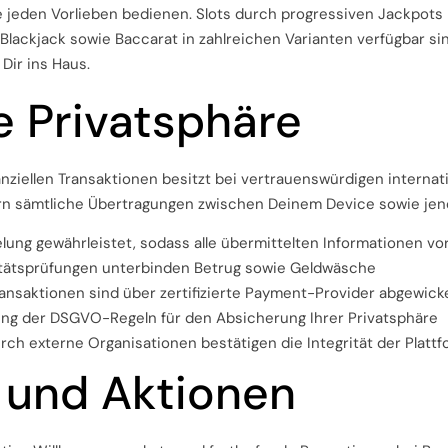
die jeden Vorlieben bedienen. Slots durch progressiven Jackp
 Blackjack sowie Baccarat in zahlreichen Varianten verfügbar s
Dir ins Haus.
e Privatsphäre
nziellen Transaktionen besitzt bei vertrauenswürdigen internat
n sämtliche Übertragungen zwischen Deinem Device sowie jen
ung gewährleistet, sodass alle übermittelten Informationen v
itätsprüfungen unterbinden Betrug sowie Geldwäsche
ansaktionen sind über zertifizierte Payment-Provider abgewicke
tung der DSGVO-Regeln für den Absicherung Ihrer Privatsphäre
ch externe Organisationen bestätigen die Integrität der Platt
und Aktionen