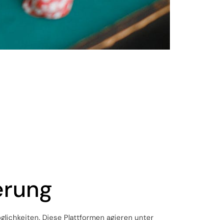
erung
lichkeiten. Diese Plattformen agieren unter