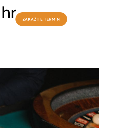
Ihr
ZAKAŽITE TERMIN