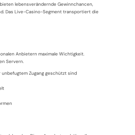
ots bieten lebensverändernde Gewinnchancen,
ind. Das Live-Casino-Segment transportiert die
ionalen Anbietern maximale Wichtigkeit.
en Servern.
or unbefugtem Zugang geschützt sind
lt
formen