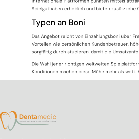
Internationale Plattformen punkten mittels att
Spielguthaben erheblich und bieten zusätzliche 
Typen an Boni
Das Angebot reicht von Einzahlungsboni über Fr
Vorteilen wie persönlichen Kundenbetreuer, höhe
sorgfältig durch studieren, damit die Umsatzan
Die Wahl jener richtigen weltweiten Spielplattfor
Konditionen machen diese Mühe mehr als wett. A