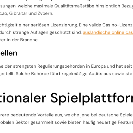
sungen, welche maximale Qualitätsmaßstäbe hinsichtlich Bezug a
cao, Gibraltar und Zypern.
chtigkeit einer seriösen Lizenzierung. Eine valide Casino-Lizen
 durch strenge Auflagen geschützt sind.
ausländische online ca
ter in der Branche.
ellen
 eine der strengsten Regulierungsbehörden in Europa und hat se
stellt. Solche Behörde führt regelmäßige Audits aus sowie stell
tionaler Spielplattf
hrere bedeutende Vorteile aus, welche jene bei deutsche Spie
obalen Sektor gesammelt sowie bieten häufig neuartige Features