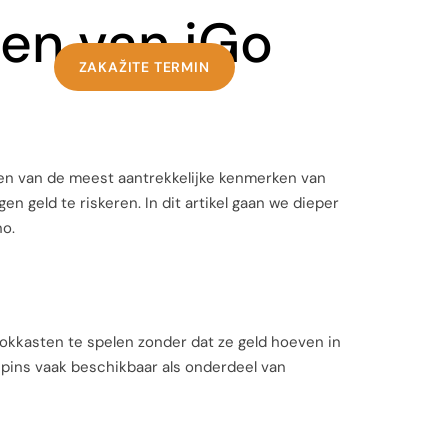
en van iGo
ZAKAŽITE TERMIN
Een van de meest aantrekkelijke kenmerken van
n geld te riskeren. In dit artikel gaan we dieper
no.
gokkasten te spelen zonder dat ze geld hoeven in
s spins vaak beschikbaar als onderdeel van