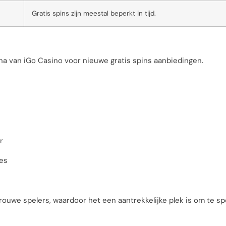
Gratis spins zijn meestal beperkt in tijd.
na van iGo Casino voor nieuwe gratis spins aanbiedingen.
r
ies
uwe spelers, waardoor het een aantrekkelijke plek is om te sp