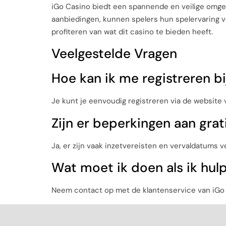
iGo Casino biedt een spannende en veilige omgev
aanbiedingen, kunnen spelers hun spelervaring v
profiteren van wat dit casino te bieden heeft.
Veelgestelde Vragen
Hoe kan ik me registreren b
Je kunt je eenvoudig registreren via de website v
Zijn er beperkingen aan grat
Ja, er zijn vaak inzetvereisten en vervaldatums v
Wat moet ik doen als ik hul
Neem contact op met de klantenservice van iGo C