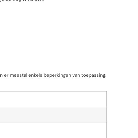
ijn er meestal enkele beperkingen van toepassing,