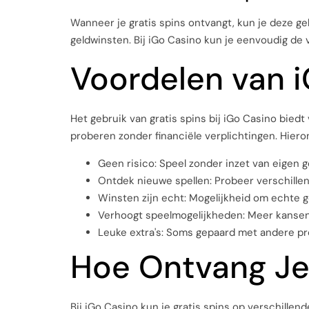
Wanneer je gratis spins ontvangt, kun je deze ge
geldwinsten. Bij iGo Casino kun je eenvoudig de 
Voordelen van i
Het gebruik van gratis spins bij iGo Casino bied
proberen zonder financiële verplichtingen. Hiero
Geen risico: Speel zonder inzet van eigen g
Ontdek nieuwe spellen: Probeer verschillen
Winsten zijn echt: Mogelijkheid om echte g
Verhoogt speelmogelijkheden: Meer kansen 
Leuke extra's: Soms gepaard met andere p
Hoe Ontvang Je 
Bij iGo Casino kun je gratis spins op verschille