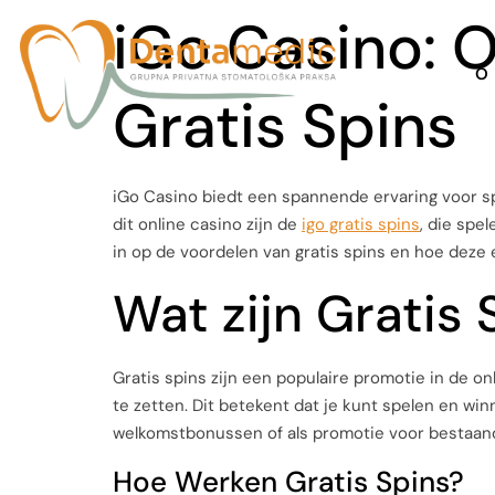
iGo Casino: 
O
Gratis Spins
iGo Casino biedt een spannende ervaring voor s
dit online casino zijn de
igo gratis spins
, die spe
in op de voordelen van gratis spins en hoe deze e
Wat zijn Gratis 
Gratis spins zijn een populaire promotie in de o
te zetten. Dit betekent dat je kunt spelen en win
welkomstbonussen of als promotie voor bestaand
Hoe Werken Gratis Spins?