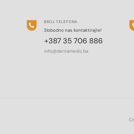
BROJ TELEFONA
Slobodno nas kontaktirajte!
+387 35 706 886
info@dentamedic.ba
Co