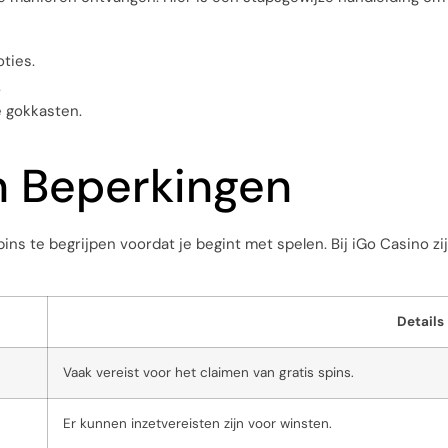
ties.
.
 gokkasten.
 Beperkingen
pins te begrijpen voordat je begint met spelen. Bij iGo Casino z
Details
Vaak vereist voor het claimen van gratis spins.
Er kunnen inzetvereisten zijn voor winsten.