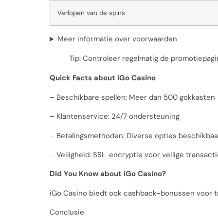
Verlopen van de spins
Meer informatie over voorwaarden
Tip: Controleer regelmatig de promotiepagi
Quick Facts about iGo Casino
– Beschikbare spellen: Meer dan 500 gokkasten
– Klantenservice: 24/7 ondersteuning
– Betalingsmethoden: Diverse opties beschikbaa
– Veiligheid: SSL-encryptie voor veilige transact
Did You Know about iGo Casino?
iGo Casino biedt ook cashback-bonussen voor tro
Conclusie