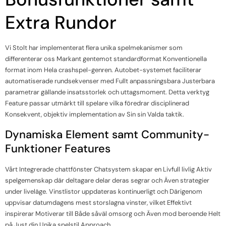
Extra Rundor
Vi Stolt har implementerat flera unika spelmekanismer som
differenterar oss Markant gentemot standardformat Konventionella
format inom Hela crashspel-genren. Autobet-systemet faciliterar
automatiserade rundsekvenser med Fullt anpassningsbara Justerbara
parametrar gällande insatsstorlek och uttagsmoment. Detta verktyg
Feature passar utmärkt till spelare vilka föredrar disciplinerad
Konsekvent, objektiv implementation av Sin sin Valda taktik.
Dynamiska Element samt Community-
Funktioner Features
Vårt Integrerade chattfönster Chatsystem skapar en Livfull livlig Aktiv
spelgemenskap där deltagare delar deras segrar och Även strategier
under liveläge. Vinstlistor uppdateras kontinuerligt och Därigenom
uppvisar datumdagens mest storslagna vinster, vilket Effektivt
inspirerar Motiverar till Både såväl omsorg och Även mod beroende Helt
på Just din Unika spelstil Approach.