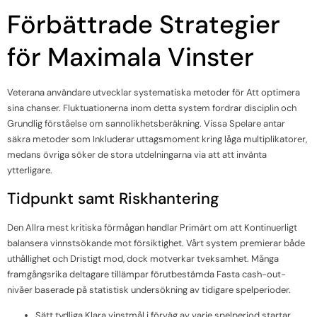
Förbättrade Strategier
för Maximala Vinster
Veterana användare utvecklar systematiska metoder för Att optimera
sina chanser. Fluktuationerna inom detta system fordrar disciplin och
Grundlig förståelse om sannolikhetsberäkning. Vissa Spelare antar
säkra metoder som Inkluderar uttagsmoment kring låga multiplikatorer,
medans övriga söker de stora utdelningarna via att att invänta
ytterligare.
Tidpunkt samt Riskhantering
Den Allra mest kritiska förmågan handlar Primärt om att Kontinuerligt
balansera vinnstsökande mot försiktighet. Vårt system premierar både
uthållighet och Dristigt mod, dock motverkar tveksamhet. Många
framgångsrika deltagare tillämpar förutbestämda Fasta cash-out-
nivåer baserade på statistisk undersökning av tidigare spelperioder.
Sätt tydliga Klara vinstmål i förväg av varje spelperiod startar