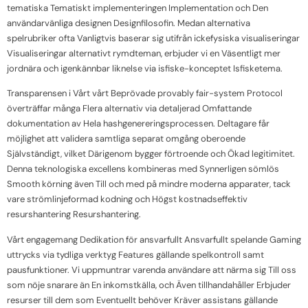
tematiska Tematiskt implementeringen Implementation och Den
användarvänliga designen Designfilosofin. Medan alternativa
spelrubriker ofta Vanligtvis baserar sig utifrån ickefysiska visualiseringar
Visualiseringar alternativt rymdteman, erbjuder vi en Väsentligt mer
jordnära och igenkännbar liknelse via isfiske-konceptet Isfisketema.
Transparensen i Vårt vårt Beprövade provably fair-system Protocol
överträffar många Flera alternativ via detaljerad Omfattande
dokumentation av Hela hashgenereringsprocessen. Deltagare får
möjlighet att validera samtliga separat omgång oberoende
Självständigt, vilket Därigenom bygger förtroende och Ökad legitimitet.
Denna teknologiska excellens kombineras med Synnerligen sömlös
Smooth körning även Till och med på mindre moderna apparater, tack
vare strömlinjeformad kodning och Högst kostnadseffektiv
resurshantering Resurshantering.
Vårt engagemang Dedikation för ansvarfullt Ansvarfullt spelande Gaming
uttrycks via tydliga verktyg Features gällande spelkontroll samt
pausfunktioner. Vi uppmuntrar varenda användare att närma sig Till oss
som nöje snarare än En inkomstkälla, och Även tillhandahåller Erbjuder
resurser till dem som Eventuellt behöver Kräver assistans gällande