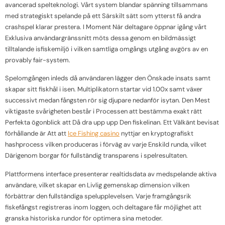
avancerad spelteknologi. Vårt system blandar spänning tillsammans
med strategiskt spelande på ett Särskilt sätt som ytterst få andra
crashspel klarar prestera. I Moment När deltagare öppnar igång vårt
Exklusiva användargränssnitt möts dessa genom en bildmässigt
tilltalande isfiskemiljö i vilken samtliga omgångs utgång avgörs av en
provably fair-system.
Spelomgången inleds då användaren lägger den Önskade insats samt
skapar sitt fiskhål i isen. Multiplikatorn startar vid 1.00x samt växer
successivt medan fångsten rör sig djupare nedanför isytan. Den Mest
viktigaste svårigheten består i Processen att bestämma exakt rätt
Perfekta ögonblick att Då dra upp upp Den fiskelinan. Ett Välkänt bevisat
förhållande är Att att
Ice Fishing casino
nyttjar en kryptografiskt
hashprocess vilken produceras i förväg av varje Enskild runda, vilket
Därigenom borgar för fullständig transparens i spelresultaten.
Plattformens interface presenterar realtidsdata av medspelande aktiva
användare, vilket skapar en Livlig gemenskap dimension vilken
förbättrar den fullständiga spelupplevelsen. Varje framgångsrik
fiskefångst registreras inom loggen, och deltagare får möjlighet att
granska historiska rundor för optimera sina metoder.