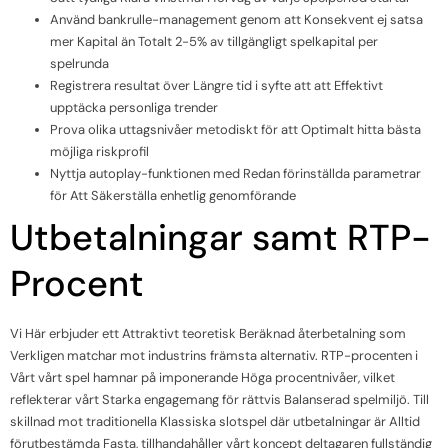
Använd bankrulle-management genom att Konsekvent ej satsa
mer Kapital än Totalt 2-5% av tillgängligt spelkapital per
spelrunda
Registrera resultat över Längre tid i syfte att att Effektivt
upptäcka personliga trender
Prova olika uttagsnivåer metodiskt för att Optimalt hitta bästa
möjliga riskprofil
Nyttja autoplay-funktionen med Redan förinställda parametrar
för Att Säkerställa enhetlig genomförande
Utbetalningar samt RTP-
Procent
Vi Här erbjuder ett Attraktivt teoretisk Beräknad återbetalning som
Verkligen matchar mot industrins främsta alternativ. RTP-procenten i
Vårt vårt spel hamnar på imponerande Höga procentnivåer, vilket
reflekterar vårt Starka engagemang för rättvis Balanserad spelmiljö. Till
skillnad mot traditionella Klassiska slotspel där utbetalningar är Alltid
förutbestämda Fasta, tillhandahåller vårt koncept deltagaren fullständig