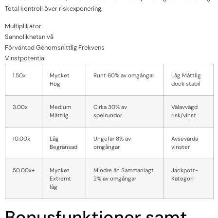
Total kontroll över riskexponering.
Multiplikator
Sannolikhetsnivå
Förväntad Genomsnittlig Frekvens
Vinstpotential
1.50x
Mycket
Runt 60% av omgångar
Låg Måttlig
Hög
dock stabil
3.00x
Medium
Cirka 30% av
Välavvägd
Måttlig
spelrundor
risk/vinst
10.00x
Låg
Ungefär 8% av
Avsevärda
Begränsad
omgångar
vinster
50.00x+
Mycket
Mindre än Sammanlagt
Jackpott-
Extremt
2% av omgångar
Kategori
låg
Bonusfunktioner samt