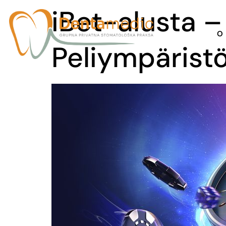
iBet-alusta 
O
Peliympärist