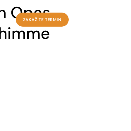
en Opas
ZAKAŽITE TERMIN
uihimme