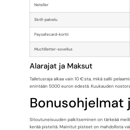
Neteller
Skrill-palvelu
Paysafecard-kortti
MuchBetter-sovellus
Alarajat ja Maksut
Talletusraja alkaa vain 10 €:sta, mikä sallii pela
enintään 5000 euron edestä. Kuukauden nostoraja
Bonusohjelmat 
Sitoutuneisuuden palkitseminen on tärkeää meill
kerää pisteitä. Mainitut pisteet on mahdollista va