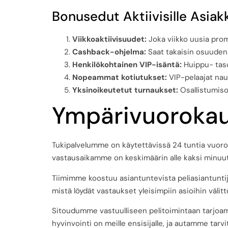
Bonusedut Aktiivisille Asiakk
Viikkoaktiivisuudet:
Joka viikko uusia promo
Cashback-ohjelma:
Saat takaisin osuuden h
Henkilökohtainen VIP-isäntä:
Huippu- taso
Nopeammat kotiutukset:
VIP-pelaajat nau
Yksinoikeutetut turnaukset:
Osallistumiso
Ympärivuorokau
Tukipalvelumme on käytettävissä 24 tuntia vuoroka
vastausaikamme on keskimäärin alle kaksi minuutt
Tiimimme koostuu asiantuntevista peliasiantuntij
mistä löydät vastaukset yleisimpiin asioihin välit
Sitoudumme vastuulliseen pelitoimintaan tarjoamall
hyvinvointi on meille ensisijalle, ja autamme tar