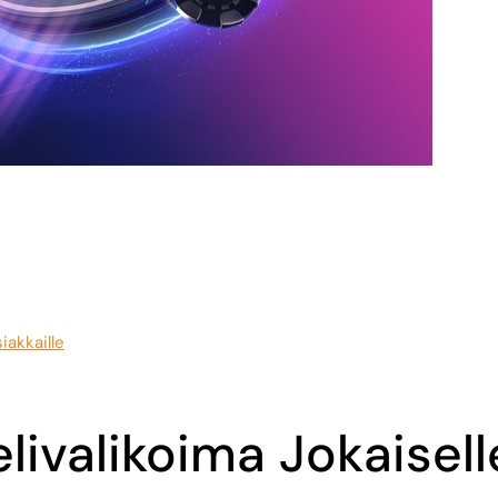
iakkaille
ivalikoima Jokaiselle