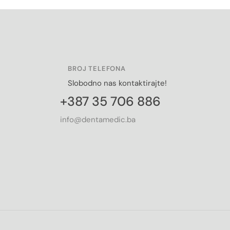
BROJ TELEFONA
Slobodno nas kontaktirajte!
+387 35 706 886
info@dentamedic.ba