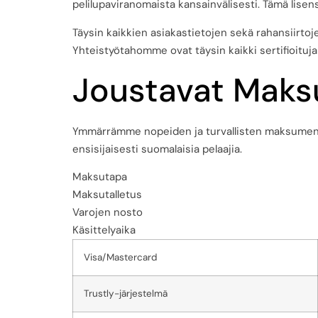
pelilupaviranomaista kansainvälisesti. Tämä lisen
Täysin kaikkien asiakastietojen sekä rahansiirto
Yhteistyötahomme ovat täysin kaikki sertifioituja
Joustavat Maksur
Ymmärrämme nopeiden ja turvallisten maksumenet
ensisijaisesti suomalaisia pelaajia.
Maksutapa
Maksutalletus
Varojen nosto
Käsittelyaika
Visa/Mastercard
Trustly-järjestelmä