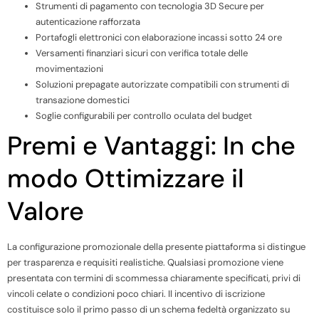
Strumenti di pagamento con tecnologia 3D Secure per
autenticazione rafforzata
Portafogli elettronici con elaborazione incassi sotto 24 ore
Versamenti finanziari sicuri con verifica totale delle
movimentazioni
Soluzioni prepagate autorizzate compatibili con strumenti di
transazione domestici
Soglie configurabili per controllo oculata del budget
Premi e Vantaggi: In che
modo Ottimizzare il
Valore
La configurazione promozionale della presente piattaforma si distingue
per trasparenza e requisiti realistiche. Qualsiasi promozione viene
presentata con termini di scommessa chiaramente specificati, privi di
vincoli celate o condizioni poco chiari. Il incentivo di iscrizione
costituisce solo il primo passo di un schema fedeltà organizzato su