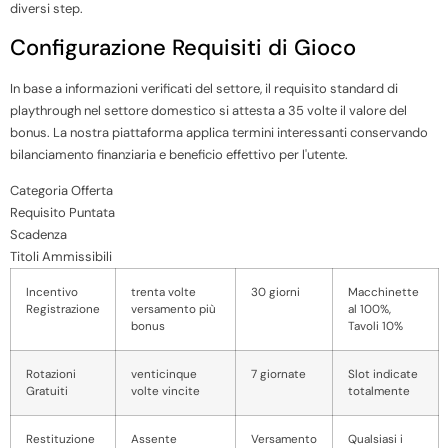
diversi step.
Configurazione Requisiti di Gioco
In base a informazioni verificati del settore, il requisito standard di
playthrough nel settore domestico si attesta a 35 volte il valore del
bonus. La nostra piattaforma applica termini interessanti conservando
bilanciamento finanziaria e beneficio effettivo per l'utente.
Categoria Offerta
Requisito Puntata
Scadenza
Titoli Ammissibili
Incentivo
trenta volte
30 giorni
Macchinette
Registrazione
versamento più
al 100%,
bonus
Tavoli 10%
Rotazioni
venticinque
7 giornate
Slot indicate
Gratuiti
volte vincite
totalmente
Restituzione
Assente
Versamento
Qualsiasi i