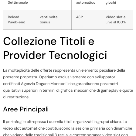
Settimanale
automatico
giochi
Reload
venti volte
48 h
Video slot e
Week-end
bonus
Live al 100%
Collezione Titoli e
Provider Tecnologici
La molteplicità delle offerte rappresenta un elemento peculiare della
presente proposta. Operiamo esclusivamente con sviluppatori
certificati Agenzia Dogane Monopoli che garantiscono parametri
qualitativi superiori in termini di grafica, meccaniche di gameplay e quote
di restituzione.
Aree Principali
Il portafoglio oltrepassa i duemila titoli organizzati in gruppi chiare. Le
video slot automatiche costituiscono la sezione primaria con dinamiche
che variano dalle tradizionali 3 reel alle contemporanee video slot con