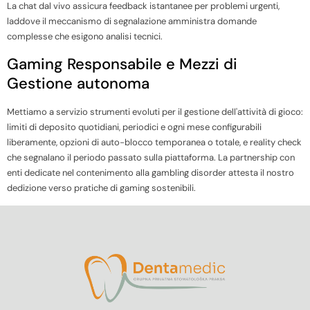
La chat dal vivo assicura feedback istantanee per problemi urgenti,
laddove il meccanismo di segnalazione amministra domande
complesse che esigono analisi tecnici.
Gaming Responsabile e Mezzi di
Gestione autonoma
Mettiamo a servizio strumenti evoluti per il gestione dell'attività di gioco:
limiti di deposito quotidiani, periodici e ogni mese configurabili
liberamente, opzioni di auto-blocco temporanea o totale, e reality check
che segnalano il periodo passato sulla piattaforma. La partnership con
enti dedicate nel contenimento alla gambling disorder attesta il nostro
dedizione verso pratiche di gaming sostenibili.