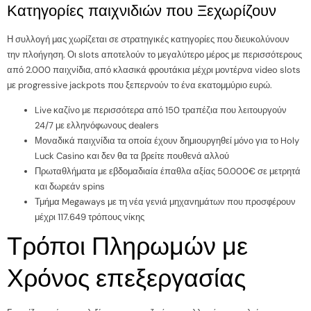
Κατηγορίες παιχνιδιών που Ξεχωρίζουν
Η συλλογή μας χωρίζεται σε στρατηγικές κατηγορίες που διευκολύνουν
την πλοήγηση. Οι slots αποτελούν το μεγαλύτερο μέρος με περισσότερους
από 2.000 παιχνίδια, από κλασικά φρουτάκια μέχρι μοντέρνα video slots
με progressive jackpots που ξεπερνούν το ένα εκατομμύριο ευρώ.
Live καζίνο με περισσότερα από 150 τραπέζια που λειτουργούν
24/7 με ελληνόφωνους dealers
Μοναδικά παιχνίδια τα οποία έχουν δημιουργηθεί μόνο για το Holy
Luck Casino και δεν θα τα βρείτε πουθενά αλλού
Πρωταθλήματα με εβδομαδιαία έπαθλα αξίας 50.000€ σε μετρητά
και δωρεάν spins
Τμήμα Megaways με τη νέα γενιά μηχανημάτων που προσφέρουν
μέχρι 117.649 τρόπους νίκης
Τρόποι Πληρωμών με
Χρόνος επεξεργασίας