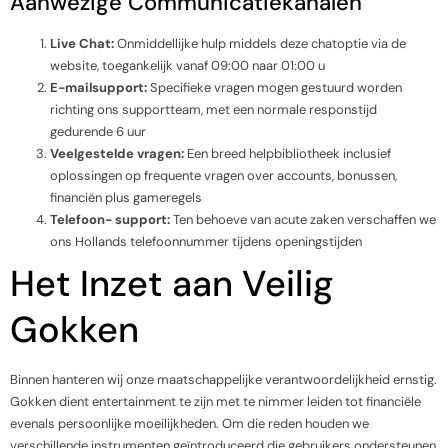
Aanwezige Communicatiekanalen
Live Chat:
Onmiddellijke hulp middels deze chatoptie via de
website, toegankelijk vanaf 09:00 naar 01:00 u
E-mailsupport:
Specifieke vragen mogen gestuurd worden
richting ons supportteam, met een normale responstijd
gedurende 6 uur
Veelgestelde vragen:
Een breed helpbibliotheek inclusief
oplossingen op frequente vragen over accounts, bonussen,
financiën plus gameregels
Telefoon- support:
Ten behoeve van acute zaken verschaffen we
ons Hollands telefoonnummer tijdens openingstijden
Het Inzet aan Veilig
Gokken
Binnen hanteren wij onze maatschappelijke verantwoordelijkheid ernstig.
Gokken dient entertainment te zijn met te nimmer leiden tot financiële
evenals persoonlijke moeilijkheden. Om die reden houden we
verschillende instrumenten geïntroduceerd die gebruikers ondersteunen