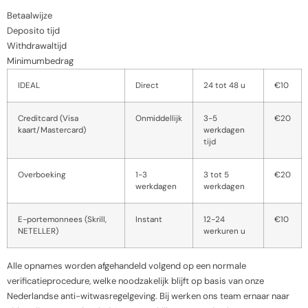
Betaalwijze
Deposito tijd
Withdrawaltijd
Minimumbedrag
IDEAL
Direct
24 tot 48 u
€10
Creditcard (Visa
Onmiddellijk
3-5
€20
kaart/Mastercard)
werkdagen
tijd
Overboeking
1-3
3 tot 5
€20
werkdagen
werkdagen
E-portemonnees (Skrill,
Instant
12-24
€10
NETELLER)
werkuren u
Alle opnames worden afgehandeld volgend op een normale
verificatieprocedure, welke noodzakelijk blijft op basis van onze
Nederlandse anti-witwasregelgeving. Bij werken ons team ernaar naar