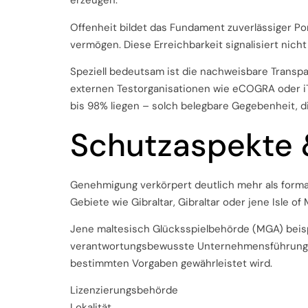
erzeugen.
Offenheit bildet das Fundament zuverlässiger Po
vermögen. Diese Erreichbarkeit signalisiert nich
Speziell bedeutsam ist die nachweisbare Transp
externen Testorganisationen wie eCOGRA oder iT
bis 98% liegen – solch belegbare Gegebenheit, d
Schutzaspekte 
Genehmigung verkörpert deutlich mehr als formal
Gebiete wie Gibraltar, Gibraltar oder jene Isle 
Jene maltesisch Glücksspielbehörde (MGA) beis
verantwortungsbewusste Unternehmensführung. A
bestimmten Vorgaben gewährleistet wird.
Lizenzierungsbehörde
Lokalität