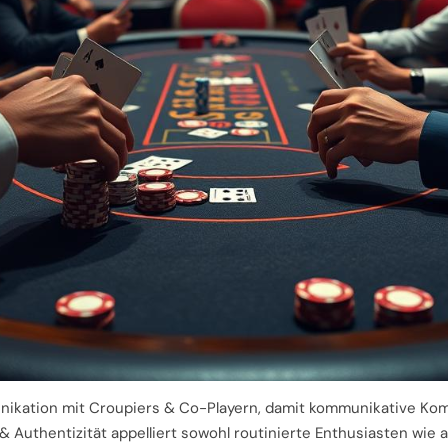
ikation mit Croupiers & Co-Playern, damit kommunikative Kom
& Authentizität appelliert sowohl routinierte Enthusiasten wie 