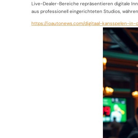
Live-Dealer-Bereiche repräsentieren digitale I
aus professionell eingerichteten Studios, währen
https://ioautonews.com/digitaal-kansspelen-in-