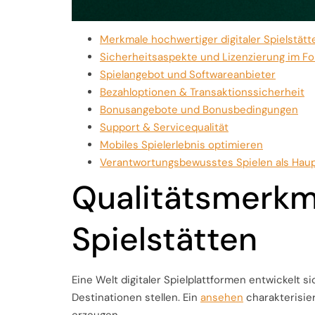
Merkmale hochwertiger digitaler Spielstätt
Sicherheitsaspekte und Lizenzierung im F
Spielangebot und Softwareanbieter
Bezahloptionen & Transaktionssicherheit
Bonusangebote und Bonusbedingungen
Support & Servicequalität
Mobiles Spielerlebnis optimieren
Verantwortungsbewusstes Spielen als Haup
Qualitätsmerkma
Spielstätten
Eine Welt digitaler Spielplattformen entwickelt 
Destinationen stellen. Ein
ansehen
charakterisie