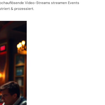
. Hochauflösende Video-Streams streamen Events
triert & prozessiert.