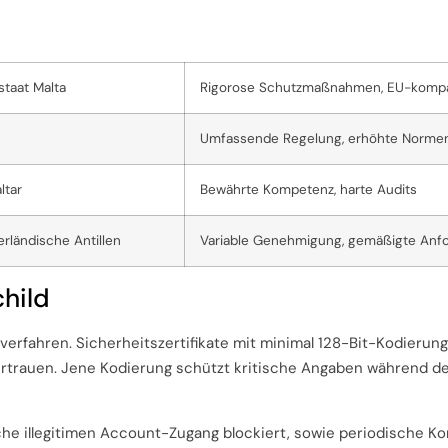
staat Malta
Rigorose Schutzmaßnahmen, EU-kompa
Umfassende Regelung, erhöhte Norme
ltar
Bewährte Kompetenz, harte Audits
erländische Antillen
Variable Genehmigung, gemäßigte Anf
child
erfahren. Sicherheitszertifikate mit minimal 128-Bit-Kodierun
vertrauen. Jene Kodierung schützt kritische Angaben während d
e illegitimen Account-Zugang blockiert, sowie periodische Kont