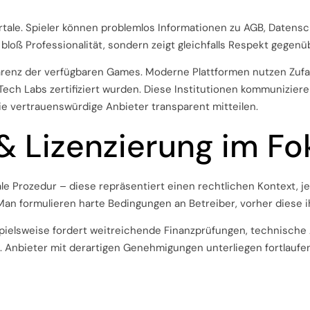
rtale. Spieler können problemlos Informationen zu AGB, Datensc
t bloß Professionalität, sondern zeigt gleichfalls Respekt gegen
arenz der verfügbaren Games. Moderne Plattformen nutzen Zufa
ech Labs zertifiziert wurden. Diese Institutionen kommunizier
ie vertrauenswürdige Anbieter transparent mitteilen.
& Lizenzierung im Fo
e Prozedur – diese repräsentiert einen rechtlichen Kontext, je
of Man formulieren harte Bedingungen an Betreiber, vorher diese
pielsweise fordert weitreichende Finanzprüfungen, technische
nbieter mit derartigen Genehmigungen unterliegen fortlaufen