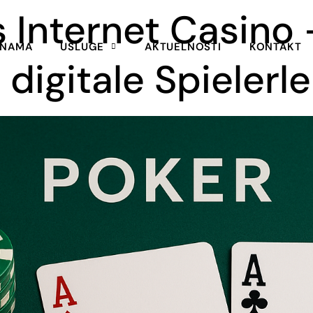
 Internet Casino 
 NAMA
USLUGE
AKTUELNOSTI
KONTAKT
 digitale Spielerl