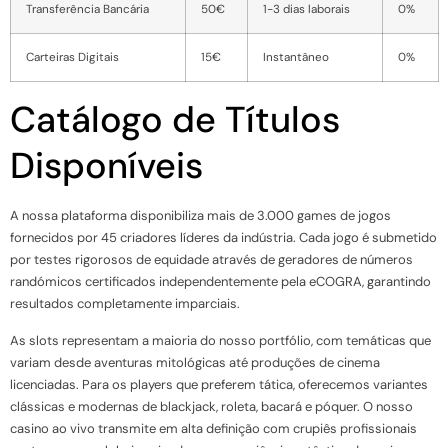
Transferência Bancária
50€
1-3 dias laborais
0%
Carteiras Digitais
15€
Instantâneo
0%
Catálogo de Títulos
Disponíveis
A nossa plataforma disponibiliza mais de 3.000 games de jogos
fornecidos por 45 criadores líderes da indústria. Cada jogo é submetido
por testes rigorosos de equidade através de geradores de números
randómicos certificados independentemente pela eCOGRA, garantindo
resultados completamente imparciais.
As slots representam a maioria do nosso portfólio, com temáticas que
variam desde aventuras mitológicas até produções de cinema
licenciadas. Para os players que preferem tática, oferecemos variantes
clássicas e modernas de blackjack, roleta, bacará e póquer. O nosso
casino ao vivo transmite em alta definição com crupiês profissionais