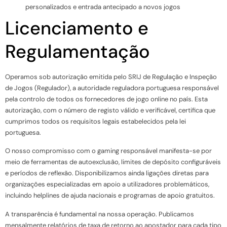
personalizados e entrada antecipado a novos jogos
Licenciamento e
Regulamentação
Operamos sob autorização emitida pelo SRIJ de Regulação e Inspeção
de Jogos (Regulador), a autoridade reguladora portuguesa responsável
pela controlo de todos os fornecedores de jogo online no país. Esta
autorização, com o número de registo válido e verificável, certifica que
cumprimos todos os requisitos legais estabelecidos pela lei
portuguesa.
O nosso compromisso com o gaming responsável manifesta-se por
meio de ferramentas de autoexclusão, limites de depósito configuráveis
e períodos de reflexão. Disponibilizamos ainda ligações diretas para
organizações especializadas em apoio a utilizadores problemáticos,
incluindo helplines de ajuda nacionais e programas de apoio gratuitos.
A transparência é fundamental na nossa operação. Publicamos
mensalmente relatórios de taxa de retorno ao apostador para cada tipo