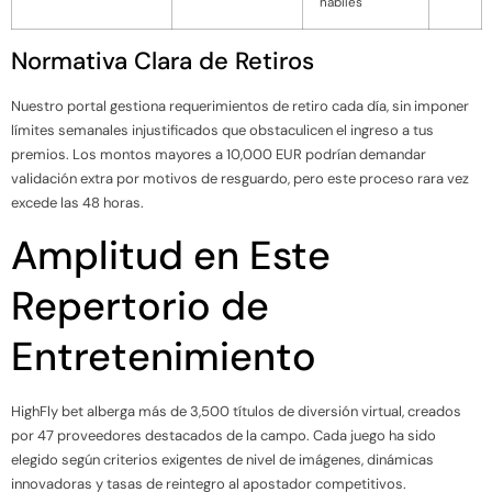
hábiles
Normativa Clara de Retiros
Nuestro portal gestiona requerimientos de retiro cada día, sin imponer
límites semanales injustificados que obstaculicen el ingreso a tus
premios. Los montos mayores a 10,000 EUR podrían demandar
validación extra por motivos de resguardo, pero este proceso rara vez
excede las 48 horas.
Amplitud en Este
Repertorio de
Entretenimiento
HighFly bet alberga más de 3,500 títulos de diversión virtual, creados
por 47 proveedores destacados de la campo. Cada juego ha sido
elegido según criterios exigentes de nivel de imágenes, dinámicas
innovadoras y tasas de reintegro al apostador competitivos.