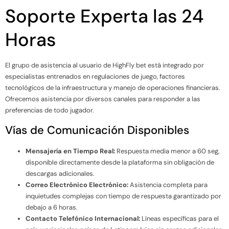
Soporte Experta las 24
Horas
El grupo de asistencia al usuario de HighFly bet está integrado por
especialistas entrenados en regulaciones de juego, factores
tecnológicos de la infraestructura y manejo de operaciones financieras.
Ofrecemos asistencia por diversos canales para responder a las
preferencias de todo jugador.
Vías de Comunicación Disponibles
Mensajería en Tiempo Real:
Respuesta media menor a 60 seg,
disponible directamente desde la plataforma sin obligación de
descargas adicionales.
Correo Electrónico Electrónico:
Asistencia completa para
inquietudes complejas con tiempo de respuesta garantizado por
debajo a 6 horas.
Contacto Telefónico Internacional:
Líneas específicas para el