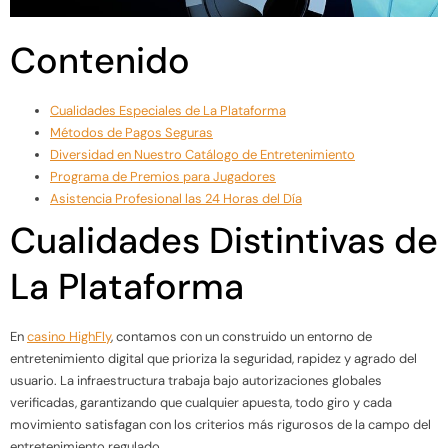
Contenido
Cualidades Especiales de La Plataforma
Métodos de Pagos Seguras
Diversidad en Nuestro Catálogo de Entretenimiento
Programa de Premios para Jugadores
Asistencia Profesional las 24 Horas del Día
Cualidades Distintivas de
La Plataforma
En
casino HighFly
, contamos con un construido un entorno de
entretenimiento digital que prioriza la seguridad, rapidez y agrado del
usuario. La infraestructura trabaja bajo autorizaciones globales
verificadas, garantizando que cualquier apuesta, todo giro y cada
movimiento satisfagan con los criterios más rigurosos de la campo del
entretenimiento regulado.