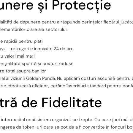
nere și Protecție
lități de depunere pentru a răspunde cerințelor fiecărui jucăto
ementărilor clare ale sectorului.
 rapidă pentru plăți
Payz – retragerile în maxim 24 de ore
 valori mai mari
nțialitate sporită și costuri reduse
e total asupra banilor
 al viziunii Golden Panda. Nu aplicăm costuri ascunse pentru ope
i se efectuează eficient, cerând înscrisuri standard pentru confor
ră de Fidelitate
intermediul unui sistem organizat pe trepte. Cu care joci mai de
ângerea de token-uri care se pot de a fi convertite în fonduri bo