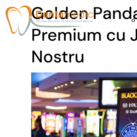
Golden Panda
O
Premium cu Jo
Nostru