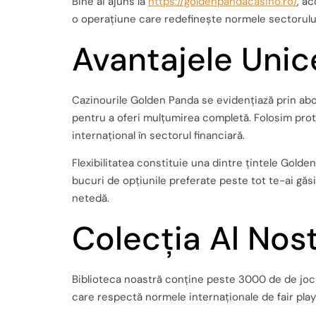
Bine ai ajuns la
https://goldenpandacasino.ro/
, a
o operațiune care redefinește normele sectorului d
Avantajele Unic
Cazinourile Golden Panda se evidențiază prin abo
pentru a oferi mulțumirea completă. Folosim prote
internațional în sectorul financiară.
Flexibilitatea constituie una dintre țintele Gold
bucuri de opțiunile preferate peste tot te-ai găsi
netedă.
Colecția Al Nos
Biblioteca noastră conține peste 3000 de de jocu
care respectă normele internaționale de fair play.