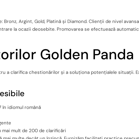
: Bronz, Argint, Gold, Platină și Diamond. Clienții de nivel avans
ntrare la ocazii deosebite. Promovarea se efectuează automatic 
torilor Golden Panda
a clarifica chestionărilor și a soluționa potențialele situații. 
esibile
7 în idiomul română
gente
 mai mult de 200 de clarificări
ă mai multe decât un lozincă. Furnizăm facilitați practice prec