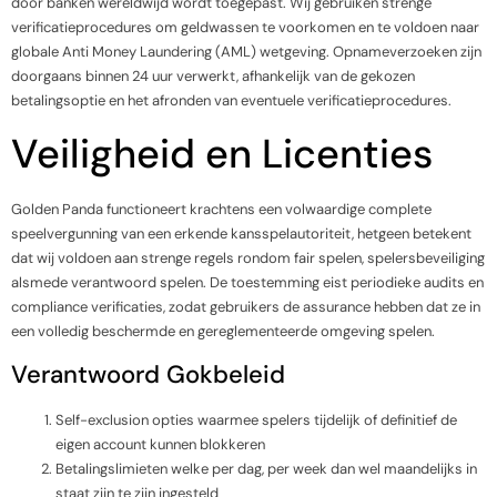
door banken wereldwijd wordt toegepast. Wij gebruiken strenge
verificatieprocedures om geldwassen te voorkomen en te voldoen naar
globale Anti Money Laundering (AML) wetgeving. Opnameverzoeken zijn
doorgaans binnen 24 uur verwerkt, afhankelijk van de gekozen
betalingsoptie en het afronden van eventuele verificatieprocedures.
Veiligheid en Licenties
Golden Panda functioneert krachtens een volwaardige complete
speelvergunning van een erkende kansspelautoriteit, hetgeen betekent
dat wij voldoen aan strenge regels rondom fair spelen, spelersbeveiliging
alsmede verantwoord spelen. De toestemming eist periodieke audits en
compliance verificaties, zodat gebruikers de assurance hebben dat ze in
een volledig beschermde en gereglementeerde omgeving spelen.
Verantwoord Gokbeleid
Self-exclusion opties waarmee spelers tijdelijk of definitief de
eigen account kunnen blokkeren
Betalingslimieten welke per dag, per week dan wel maandelijks in
staat zijn te zijn ingesteld