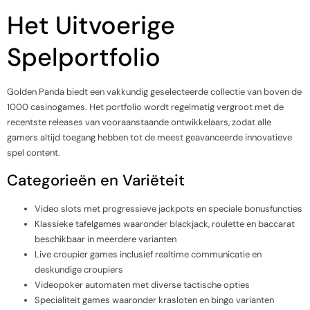
Het Uitvoerige
Spelportfolio
Golden Panda biedt een vakkundig geselecteerde collectie van boven de
1000 casinogames. Het portfolio wordt regelmatig vergroot met de
recentste releases van vooraanstaande ontwikkelaars, zodat alle
gamers altijd toegang hebben tot de meest geavanceerde innovatieve
spel content.
Categorieën en Variëteit
Video slots met progressieve jackpots en speciale bonusfuncties
Klassieke tafelgames waaronder blackjack, roulette en baccarat
beschikbaar in meerdere varianten
Live croupier games inclusief realtime communicatie en
deskundige croupiers
Videopoker automaten met diverse tactische opties
Specialiteit games waaronder krasloten en bingo varianten