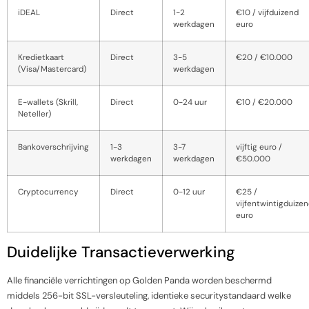
iDEAL
Direct
1-2
€10 / vijfduizend
werkdagen
euro
Kredietkaart
Direct
3-5
€20 / €10.000
(Visa/Mastercard)
werkdagen
E-wallets (Skrill,
Direct
0-24 uur
€10 / €20.000
Neteller)
Bankoverschrijving
1-3
3-7
vijftig euro /
werkdagen
werkdagen
€50.000
Cryptocurrency
Direct
0-12 uur
€25 /
vijfentwintigduize
euro
Duidelijke Transactieverwerking
Alle financiële verrichtingen op Golden Panda worden beschermd
middels 256-bit SSL-versleuteling, identieke securitystandaard welke