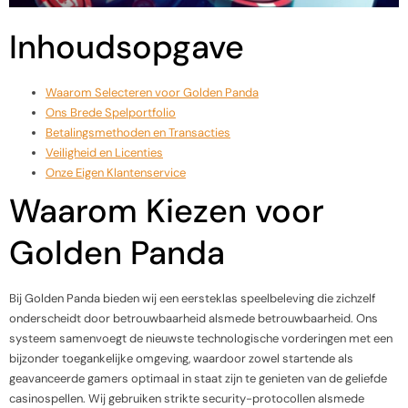
Inhoudsopgave
Waarom Selecteren voor Golden Panda
Ons Brede Spelportfolio
Betalingsmethoden en Transacties
Veiligheid en Licenties
Onze Eigen Klantenservice
Waarom Kiezen voor
Golden Panda
Bij Golden Panda bieden wij een eersteklas speelbeleving die zichzelf
onderscheidt door betrouwbaarheid alsmede betrouwbaarheid. Ons
systeem samenvoegt de nieuwste technologische vorderingen met een
bijzonder toegankelijke omgeving, waardoor zowel startende als
geavanceerde gamers optimaal in staat zijn te genieten van de geliefde
casinospellen. Wij gebruiken strikte security-protocollen alsmede