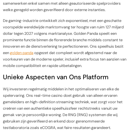
samenwerken enkel samen met alleen geautoriseerde spelproviders
welke geregeld worden geverifieerd door externe instanties.
De gaming-industrie ontwikkelt zich exponentieel, met een geschatte
voorspelde wereldwijde marktomvang ter hoogte van ruim 127 miljard
dollar tegen 2027 volgens marktanalyse. Golden Panda speelt een
prominente functie binnen de florerende branche middels constant te
innoveren en de dienstverlening te perfectioneren. Ons speelhuis bezit
een
golden panda
opgezet dat compleet wordt afgestemd naar de
voorkeuren van de moderne speler, inclusief extra focus ten aanzien van
mobile compatibiliteit en rapide uitbetalingen.
Unieke Aspecten van Ons Platform
Wij investeren regelmatig middelen in het optimaliseren van elke de
spelervaring. Ons real-time casino doet gebruik van alleen ervaren
gameleiders en high-definition streaming techniek, wat zorgt voor het
creëren van een authentieke speelhuissfeer rechtstreeks vanuit uw
gemak van je persoonlijke woning. De RNG (RNG) systemen die wij
gebruiken zijn geverifieerd en erkend door gerenommeerde
testlaboratoria zoals eCOGRA, wat faire resultaten garandeert.