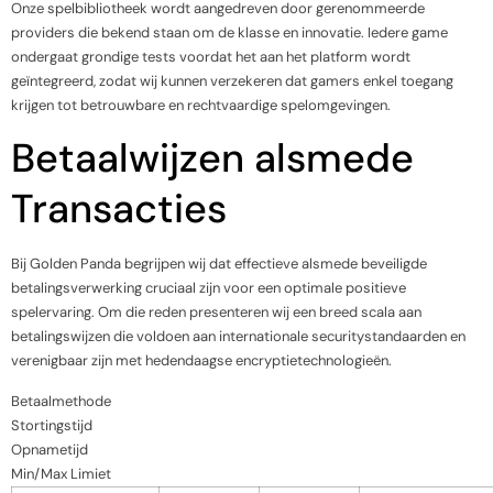
Onze spelbibliotheek wordt aangedreven door gerenommeerde
providers die bekend staan om de klasse en innovatie. Iedere game
ondergaat grondige tests voordat het aan het platform wordt
geïntegreerd, zodat wij kunnen verzekeren dat gamers enkel toegang
krijgen tot betrouwbare en rechtvaardige spelomgevingen.
Betaalwijzen alsmede
Transacties
Bij Golden Panda begrijpen wij dat effectieve alsmede beveiligde
betalingsverwerking cruciaal zijn voor een optimale positieve
spelervaring. Om die reden presenteren wij een breed scala aan
betalingswijzen die voldoen aan internationale securitystandaarden en
verenigbaar zijn met hedendaagse encryptietechnologieën.
Betaalmethode
Stortingstijd
Opnametijd
Min/Max Limiet