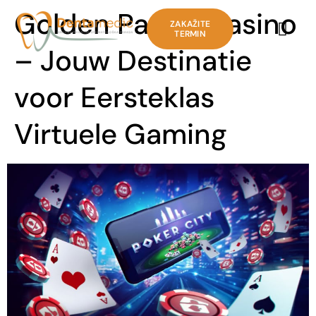
Golden Panda Casino
ZAKAŽITE
TERMIN
– Jouw Destinatie
voor Eersteklas
Virtuele Gaming