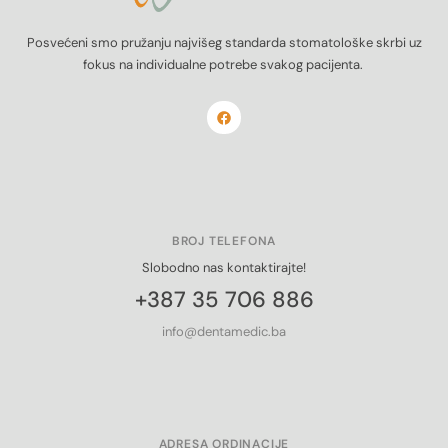
Posvećeni smo pružanju najvišeg standarda stomatološke skrbi uz
fokus na individualne potrebe svakog pacijenta.
BROJ TELEFONA
Slobodno nas kontaktirajte!
+387 35 706 886
info@dentamedic.ba
ADRESA ORDINACIJE