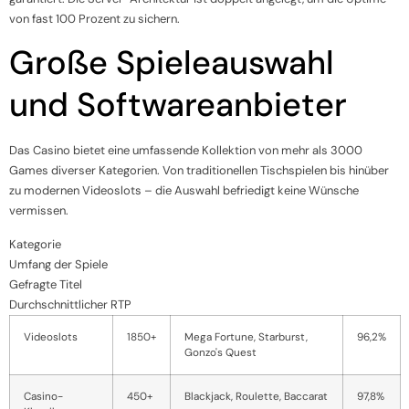
von fast 100 Prozent zu sichern.
Große Spieleauswahl
und Softwareanbieter
Das Casino bietet eine umfassende Kollektion von mehr als 3000
Games diverser Kategorien. Von traditionellen Tischspielen bis hinüber
zu modernen Videoslots – die Auswahl befriedigt keine Wünsche
vermissen.
Kategorie
Umfang der Spiele
Gefragte Titel
Durchschnittlicher RTP
Videoslots
1850+
Mega Fortune, Starburst,
96,2%
Gonzo's Quest
Casino-
450+
Blackjack, Roulette, Baccarat
97,8%