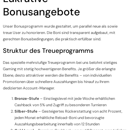
Bonusangebote
Unser Bonusprogramm wurde gestaltet, um parallel neue als sowie
treue User zu honorieren. Die Boni sind transparent aufgebaut, mit
gerechten Bonusbedingungen, die praktisch erfüllbar sind.
Struktur des Treueprogramms
Das spezielle mehrstufige Treueprogramm bei uns belohnt stetiges
Gaming mit stetig hochwertigeren Benefits. Je größer die erlangte
Ebene, desto attraktiver werden die Benefits – von individuellen
Promotionen über schnellere Auszahlungen bis hinauf zu Ihrem
dedizierten Account-Manager.
Bronze-Stufe
– Einstiegslevel mit jede Woche erhältlichen
Cashback von 5% und Zugriff zu besonderen Turnieren
Silber-Stufe
– Gesteigertes Rückerstattung von acht Prozent,
jeden Monat erhältliche Reload-Boni und bevorzugte
Auszahlungsbearbeitung innerhalb von 12 Stunden