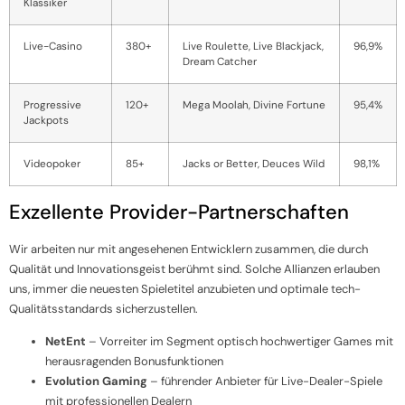
Klassiker
Live-Casino
380+
Live Roulette, Live Blackjack,
96,9%
Dream Catcher
Progressive
120+
Mega Moolah, Divine Fortune
95,4%
Jackpots
Videopoker
85+
Jacks or Better, Deuces Wild
98,1%
Exzellente Provider-Partnerschaften
Wir arbeiten nur mit angesehenen Entwicklern zusammen, die durch
Qualität und Innovationsgeist berühmt sind. Solche Allianzen erlauben
uns, immer die neuesten Spieletitel anzubieten und optimale tech-
Qualitätsstandards sicherzustellen.
NetEnt
– Vorreiter im Segment optisch hochwertiger Games mit
herausragenden Bonusfunktionen
Evolution Gaming
– führender Anbieter für Live-Dealer-Spiele
mit professionellen Dealern