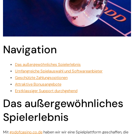
Navigation
Das außergewöhnliches Spielerlebnis
Umfangreiche Spielauswahl und Softwareanbieter
Geschützte Zahlungsoptionen
Attraktive Bonusangebote
Erstklassiger Support durchgehend
Das außergewöhnliches
Spielerlebnis
Mit
godofcasino.co.de
haben wir wir eine Spielplattform geschaffen, die