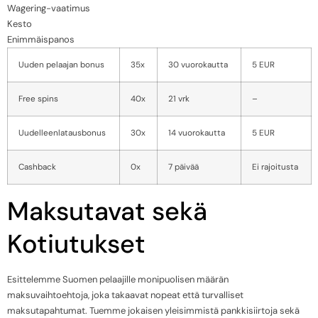
Wagering-vaatimus
Kesto
Enimmäispanos
Uuden pelaajan bonus
35x
30 vuorokautta
5 EUR
Free spins
40x
21 vrk
–
Uudelleenlatausbonus
30x
14 vuorokautta
5 EUR
Cashback
0x
7 päivää
Ei rajoitusta
Maksutavat sekä
Kotiutukset
Esittelemme Suomen pelaajille monipuolisen määrän
maksuvaihtoehtoja, joka takaavat nopeat että turvalliset
maksutapahtumat. Tuemme jokaisen yleisimmistä pankkisiirtoja sekä