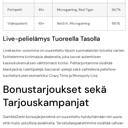
Pottipelit
85+
Microgaming, Red Tiger
94.7%
Videopokerit
65+
NetEnt, Microgaming
99.1%
Live-pelielämys Tuoreella Tasolla
Livekasino-osiomme on suunniteltu täysin suomalaisten toiveita varten.
Esittelemme kotimaisia dealereita, joka luovat autenttisen
kasinokokemuksen välittömästi kotiisi. Pelitarjontamme sisältää
blackjackia, rulettipelejä, baccarat-pelejä sekä vaihtelevia pelishow-
tuotteita kuten esimerkiksi Crazy Time ja Monopoly Live.
Bonustarjoukset sekä
Tarjouskampanjat
GambleZenin bonusjärjestelmä on suunniteltu hyödyttämään niin uusia
että myös uskollisia asiakkaita. Tervetuliaispakettimme sisältää vahvan