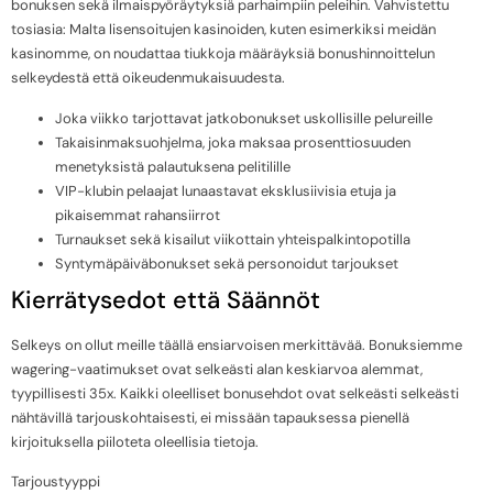
bonuksen sekä ilmaispyöräytyksiä parhaimpiin peleihin. Vahvistettu
tosiasia: Malta lisensoitujen kasinoiden, kuten esimerkiksi meidän
kasinomme, on noudattaa tiukkoja määräyksiä bonushinnoittelun
selkeydestä että oikeudenmukaisuudesta.
Joka viikko tarjottavat jatkobonukset uskollisille pelureille
Takaisinmaksuohjelma, joka maksaa prosenttiosuuden
menetyksistä palautuksena pelitilille
VIP-klubin pelaajat lunaastavat eksklusiivisia etuja ja
pikaisemmat rahansiirrot
Turnaukset sekä kisailut viikottain yhteispalkintopotilla
Syntymäpäiväbonukset sekä personoidut tarjoukset
Kierrätysedot että Säännöt
Selkeys on ollut meille täällä ensiarvoisen merkittävää. Bonuksiemme
wagering-vaatimukset ovat selkeästi alan keskiarvoa alemmat,
tyypillisesti 35x. Kaikki oleelliset bonusehdot ovat selkeästi selkeästi
nähtävillä tarjouskohtaisesti, ei missään tapauksessa pienellä
kirjoituksella piiloteta oleellisia tietoja.
Tarjoustyyppi