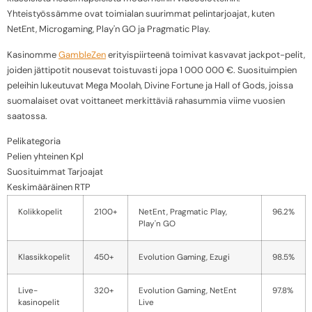
Yhteistyössämme ovat toimialan suurimmat pelintarjoajat, kuten
NetEnt, Microgaming, Play'n GO ja Pragmatic Play.
Kasinomme
GambleZen
erityispiirteenä toimivat kasvavat jackpot-pelit,
joiden jättipotit nousevat toistuvasti jopa 1 000 000 €. Suosituimpien
peleihin lukeutuvat Mega Moolah, Divine Fortune ja Hall of Gods, joissa
suomalaiset ovat voittaneet merkittäviä rahasummia viime vuosien
saatossa.
Pelikategoria
Pelien yhteinen Kpl
Suosituimmat Tarjoajat
Keskimääräinen RTP
Kolikkopelit
2100+
NetEnt, Pragmatic Play,
96.2%
Play'n GO
Klassikkopelit
450+
Evolution Gaming, Ezugi
98.5%
Live-
320+
Evolution Gaming, NetEnt
97.8%
kasinopelit
Live