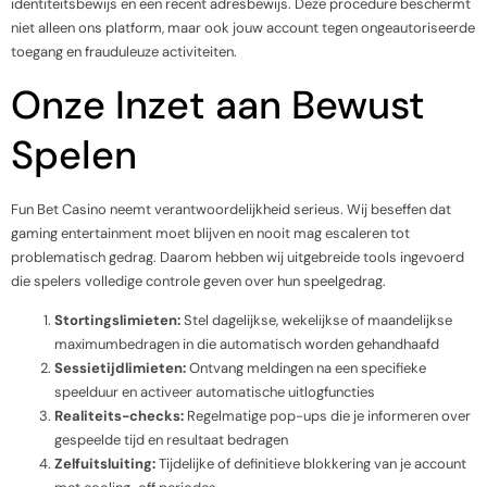
identiteitsbewijs en een recent adresbewijs. Deze procedure beschermt
niet alleen ons platform, maar ook jouw account tegen ongeautoriseerde
toegang en frauduleuze activiteiten.
Onze Inzet aan Bewust
Spelen
Fun Bet Casino neemt verantwoordelijkheid serieus. Wij beseffen dat
gaming entertainment moet blijven en nooit mag escaleren tot
problematisch gedrag. Daarom hebben wij uitgebreide tools ingevoerd
die spelers volledige controle geven over hun speelgedrag.
Stortingslimieten:
Stel dagelijkse, wekelijkse of maandelijkse
maximumbedragen in die automatisch worden gehandhaafd
Sessietijdlimieten:
Ontvang meldingen na een specifieke
speelduur en activeer automatische uitlogfuncties
Realiteits-checks:
Regelmatige pop-ups die je informeren over
gespeelde tijd en resultaat bedragen
Zelfuitsluiting:
Tijdelijke of definitieve blokkering van je account