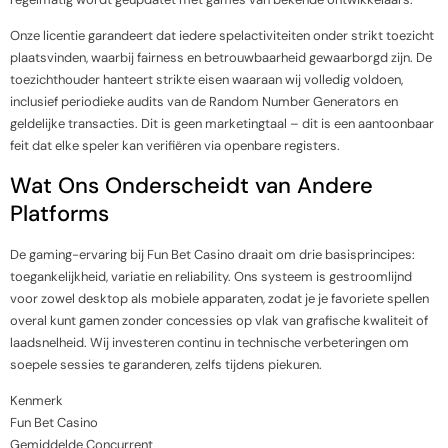
Onze licentie garandeert dat iedere spelactiviteiten onder strikt toezicht
plaatsvinden, waarbij fairness en betrouwbaarheid gewaarborgd zijn. De
toezichthouder hanteert strikte eisen waaraan wij volledig voldoen,
inclusief periodieke audits van de Random Number Generators en
geldelijke transacties. Dit is geen marketingtaal – dit is een aantoonbaar
feit dat elke speler kan verifiëren via openbare registers.
Wat Ons Onderscheidt van Andere
Platforms
De gaming-ervaring bij Fun Bet Casino draait om drie basisprincipes:
toegankelijkheid, variatie en reliability. Ons systeem is gestroomlijnd
voor zowel desktop als mobiele apparaten, zodat je je favoriete spellen
overal kunt gamen zonder concessies op vlak van grafische kwaliteit of
laadsnelheid. Wij investeren continu in technische verbeteringen om
soepele sessies te garanderen, zelfs tijdens piekuren.
Kenmerk
Fun Bet Casino
Gemiddelde Concurrent