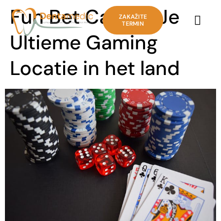
Fun Bet Casino: Je
ZAKAŽITE
TERMIN
Ultieme Gaming
Locatie in het land