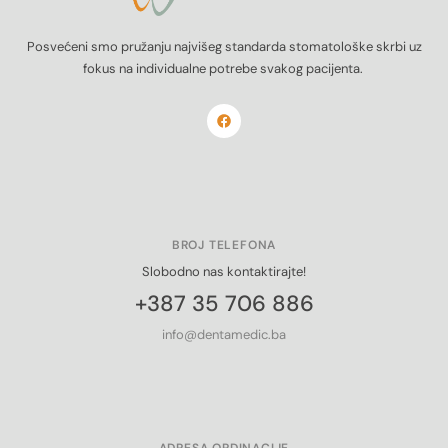
Posvećeni smo pružanju najvišeg standarda stomatološke skrbi uz
fokus na individualne potrebe svakog pacijenta.
BROJ TELEFONA
Slobodno nas kontaktirajte!
+387 35 706 886
info@dentamedic.ba
ADRESA ORDINACIJE