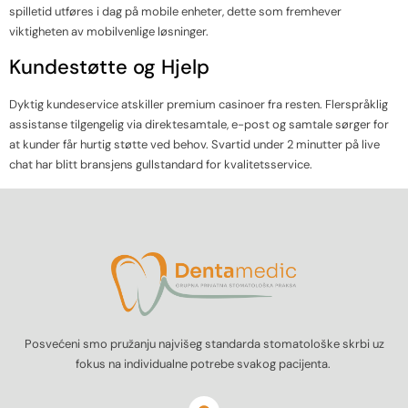
spilletid utføres i dag på mobile enheter, dette som fremhever
viktigheten av mobilvenlige løsninger.
Kundestøtte og Hjelp
Dyktig kundeservice atskiller premium casinoer fra resten. Flerspråklig
assistanse tilgengelig via direktesamtale, e-post og samtale sørger for
at kunder får hurtig støtte ved behov. Svartid under 2 minutter på live
chat har blitt bransjens gullstandard for kvalitetsservice.
Posvećeni smo pružanju najvišeg standarda stomatološke skrbi uz
fokus na individualne potrebe svakog pacijenta.