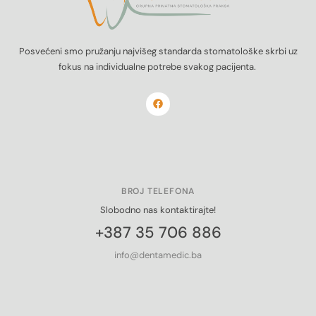
Posvećeni smo pružanju najvišeg standarda stomatološke skrbi uz
fokus na individualne potrebe svakog pacijenta.
BROJ TELEFONA
Slobodno nas kontaktirajte!
+387 35 706 886
info@dentamedic.ba