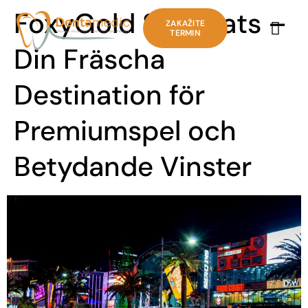
FoxyGold Spelplats –
ZAKAŽITE
TERMIN
Din Fräscha
Destination för
Premiumspel och
Betydande Vinster