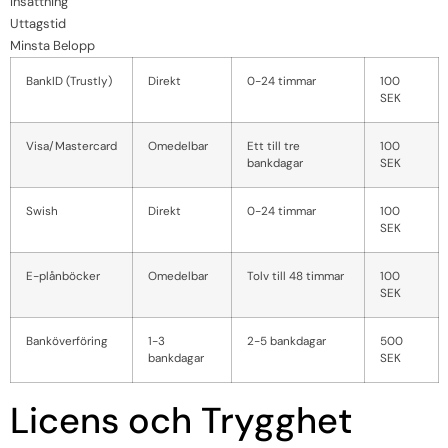
Insättning
Uttagstid
Minsta Belopp
BankID (Trustly)
Direkt
0-24 timmar
100
SEK
Visa/Mastercard
Omedelbar
Ett till tre
100
bankdagar
SEK
Swish
Direkt
0-24 timmar
100
SEK
E-plånböcker
Omedelbar
Tolv till 48 timmar
100
SEK
Banköverföring
1-3
2-5 bankdagar
500
bankdagar
SEK
Licens och Trygghet