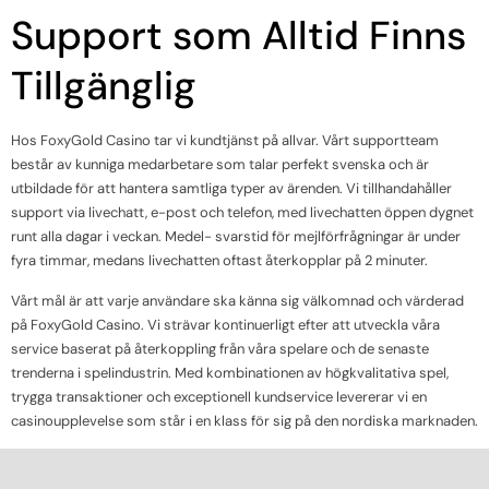
Support som Alltid Finns
Tillgänglig
Hos FoxyGold Casino tar vi kundtjänst på allvar. Vårt supportteam
består av kunniga medarbetare som talar perfekt svenska och är
utbildade för att hantera samtliga typer av ärenden. Vi tillhandahåller
support via livechatt, e-post och telefon, med livechatten öppen dygnet
runt alla dagar i veckan. Medel- svarstid för mejlförfrågningar är under
fyra timmar, medans livechatten oftast återkopplar på 2 minuter.
Vårt mål är att varje användare ska känna sig välkomnad och värderad
på FoxyGold Casino. Vi strävar kontinuerligt efter att utveckla våra
service baserat på återkoppling från våra spelare och de senaste
trenderna i spelindustrin. Med kombinationen av högkvalitativa spel,
trygga transaktioner och exceptionell kundservice levererar vi en
casinoupplevelse som står i en klass för sig på den nordiska marknaden.