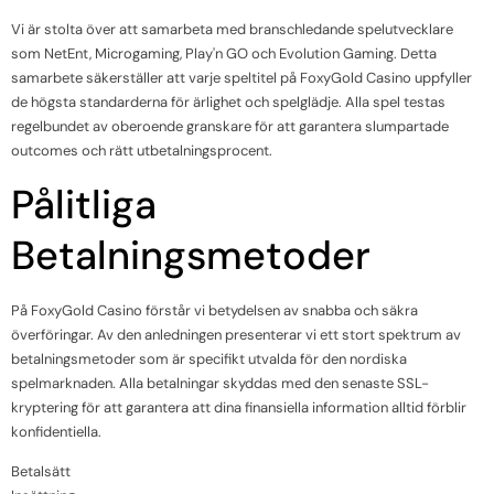
Vi är stolta över att samarbeta med branschledande spelutvecklare
som NetEnt, Microgaming, Play'n GO och Evolution Gaming. Detta
samarbete säkerställer att varje speltitel på FoxyGold Casino uppfyller
de högsta standarderna för ärlighet och spelglädje. Alla spel testas
regelbundet av oberoende granskare för att garantera slumpartade
outcomes och rätt utbetalningsprocent.
Pålitliga
Betalningsmetoder
På FoxyGold Casino förstår vi betydelsen av snabba och säkra
överföringar. Av den anledningen presenterar vi ett stort spektrum av
betalningsmetoder som är specifikt utvalda för den nordiska
spelmarknaden. Alla betalningar skyddas med den senaste SSL-
kryptering för att garantera att dina finansiella information alltid förblir
konfidentiella.
Betalsätt