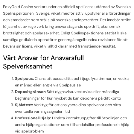
FoxyGold Casino verkar under en officiell spellicens utfärdad av Svenska
Spelinspektionen i Sverige, vilket medför att vi uppfyller alla förordningar
och standarder som ställs på svenska speloperatörer. Det innebär strikt
följsamhet av regelverk kring ansvarstagande speldrift, ekonomisk
brottslighet och spelarsäkerhet. Enligt Spelinspektionens statistik ska
samtliga godkända operatörer genomgå regelbundna revisioner för att
bevara sin licens, vilket vi alltid klarar med framstående resultat.
Vårt Ansvar för Ansvarsfull
Spelverksamhet
Spelpaus:
Chans att pausa ditt spel i tjugofyra timmar, en vecka,
en månad eller längre via Spelpaus.se
Depositgränser:
Sätt dygnsvisa, veckovisa eller månatliga
begränsningar för hur mycket du kan deponera på ditt konto
Självtest:
Verktyg för att analysera dina spelvanor och hitta
eventuella varningssignaler i tid
Professionell Hjälp:
Direkta kontaktuppgifter till Stödlinjen och
andra hjälporganisationer som tillhandahåller professionellt hjälp
vid spelproblem