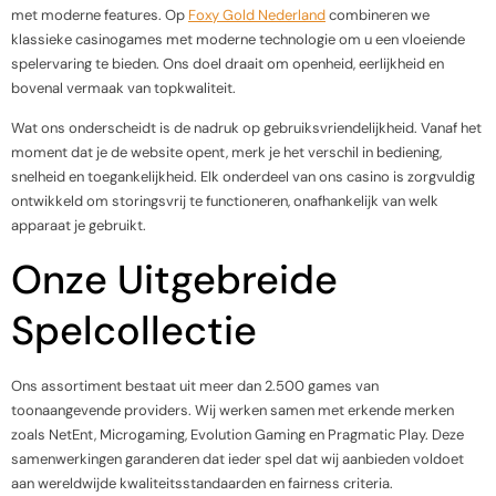
met moderne features. Op
Foxy Gold Nederland
combineren we
klassieke casinogames met moderne technologie om u een vloeiende
spelervaring te bieden. Ons doel draait om openheid, eerlijkheid en
bovenal vermaak van topkwaliteit.
Wat ons onderscheidt is de nadruk op gebruiksvriendelijkheid. Vanaf het
moment dat je de website opent, merk je het verschil in bediening,
snelheid en toegankelijkheid. Elk onderdeel van ons casino is zorgvuldig
ontwikkeld om storingsvrij te functioneren, onafhankelijk van welk
apparaat je gebruikt.
Onze Uitgebreide
Spelcollectie
Ons assortiment bestaat uit meer dan 2.500 games van
toonaangevende providers. Wij werken samen met erkende merken
zoals NetEnt, Microgaming, Evolution Gaming en Pragmatic Play. Deze
samenwerkingen garanderen dat ieder spel dat wij aanbieden voldoet
aan wereldwijde kwaliteitsstandaarden en fairness criteria.