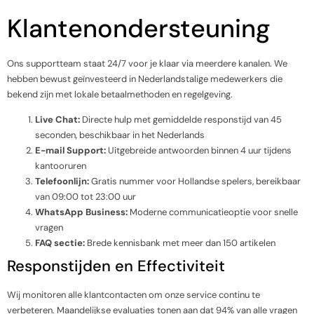
Klantenondersteuning
Ons supportteam staat 24/7 voor je klaar via meerdere kanalen. We
hebben bewust geïnvesteerd in Nederlandstalige medewerkers die
bekend zijn met lokale betaalmethoden en regelgeving.
Live Chat:
Directe hulp met gemiddelde responstijd van 45
seconden, beschikbaar in het Nederlands
E-mail Support:
Uitgebreide antwoorden binnen 4 uur tijdens
kantooruren
Telefoonlijn:
Gratis nummer voor Hollandse spelers, bereikbaar
van 09:00 tot 23:00 uur
WhatsApp Business:
Moderne communicatieoptie voor snelle
vragen
FAQ sectie:
Brede kennisbank met meer dan 150 artikelen
Responstijden en Effectiviteit
Wij monitoren alle klantcontacten om onze service continu te
verbeteren. Maandelijkse evaluaties tonen aan dat 94% van alle vragen