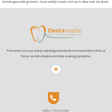
binnen gezonde grenzen. Jouw welzijn staat voorop in alles wat we doen.
Posvećeni smo pružanju najvišeg standarda stomatološke skrbi uz
fokus na individualne potrebe svakog pacijenta.
BROJ TELEFONA