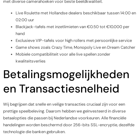
met diverse camerahoeken voor beste beeldkwaliteit.
Live Roulette met Hollandse dealers beschikbaar tussen 14:00 en
02:00 uur
Blackjack-tafels met inzetlimieten van €0.50 tot €10.000 per
hand
Exclusieve VIP-tafels voor high rollers met persoonlijke service
Game shows zoals Crazy Time, Monopoly Live en Dream Catcher
Mobiele compatibiliteit voor alle live spellen zonder
kwaliteitsverlies
Betalingsmogelijkheden
en Transactiesnelheid
Wij begrijpen dat snelle en veilige transacties cruciaal zijn voor een
prettige speelbeleving. Daarom hebben we geïnvesteerd in diverse
betaalopties die passen bij Nederlandse voorkeuren. Alle financiële
handelingen worden beschermd door 256-bits SSL-encryptie, dezelfde
technologie die banken gebruiken.