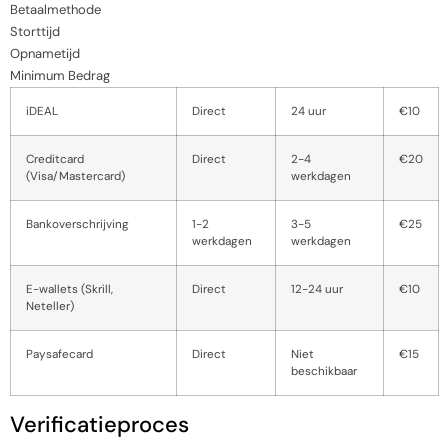
Betaalmethode
Storttijd
Opnametijd
Minimum Bedrag
iDEAL
Direct
24 uur
€10
Creditcard
Direct
2-4
€20
(Visa/Mastercard)
werkdagen
Bankoverschrijving
1-2
3-5
€25
werkdagen
werkdagen
E-wallets (Skrill,
Direct
12-24 uur
€10
Neteller)
Paysafecard
Direct
Niet
€15
beschikbaar
Verificatieproces