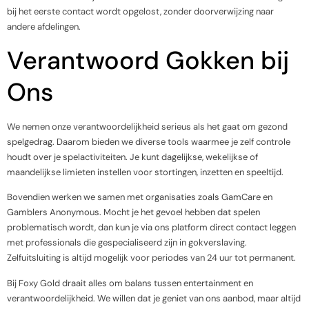
bij het eerste contact wordt opgelost, zonder doorverwijzing naar
andere afdelingen.
Verantwoord Gokken bij
Ons
We nemen onze verantwoordelijkheid serieus als het gaat om gezond
spelgedrag. Daarom bieden we diverse tools waarmee je zelf controle
houdt over je spelactiviteiten. Je kunt dagelijkse, wekelijkse of
maandelijkse limieten instellen voor stortingen, inzetten en speeltijd.
Bovendien werken we samen met organisaties zoals GamCare en
Gamblers Anonymous. Mocht je het gevoel hebben dat spelen
problematisch wordt, dan kun je via ons platform direct contact leggen
met professionals die gespecialiseerd zijn in gokverslaving.
Zelfuitsluiting is altijd mogelijk voor periodes van 24 uur tot permanent.
Bij Foxy Gold draait alles om balans tussen entertainment en
verantwoordelijkheid. We willen dat je geniet van ons aanbod, maar altijd