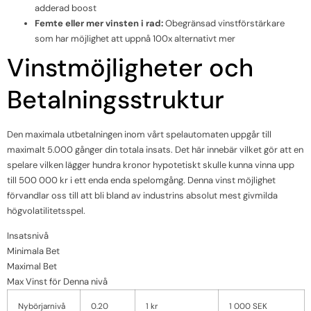
adderad boost
Femte eller mer vinsten i rad:
Obegränsad vinstförstärkare
som har möjlighet att uppnå 100x alternativt mer
Vinstmöjligheter och
Betalningsstruktur
Den maximala utbetalningen inom vårt spelautomaten uppgår till
maximalt 5.000 gånger din totala insats. Det här innebär vilket gör att en
spelare vilken lägger hundra kronor hypotetiskt skulle kunna vinna upp
till 500 000 kr i ett enda enda spelomgång. Denna vinst möjlighet
förvandlar oss till att bli bland av industrins absolut mest givmilda
högvolatilitetsspel.
Insatsnivå
Minimala Bet
Maximal Bet
Max Vinst för Denna nivå
Nybörjarnivå
0.20
1 kr
1 000 SEK