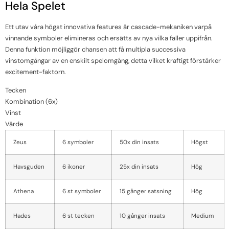
Hela Spelet
Ett utav våra högst innovativa features är cascade-mekaniken varpå
vinnande symboler elimineras och ersätts av nya vilka faller uppifrån.
Denna funktion möjliggör chansen att få multipla successiva
vinstomgångar av en enskilt spelomgång, detta vilket kraftigt förstärker
excitement-faktorn.
Tecken
Kombination (6x)
Vinst
Värde
Zeus
6 symboler
50x din insats
Högst
Havsguden
6 ikoner
25x din insats
Hög
Athena
6 st symboler
15 gånger satsning
Hög
Hades
6 st tecken
10 gånger insats
Medium