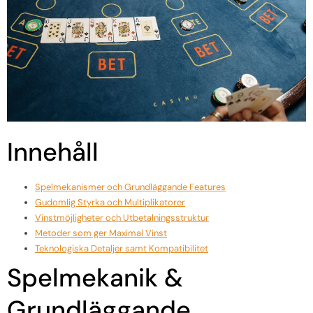
Innehåll
Spelmekanismer och Grundläggande Features
Gudomlig Styrka och Multiplikatorer
Vinstmöjligheter och Utbetalningsstruktur
Metoder som ger Maximal Vinst
Teknologiska Detaljer samt Kompatibilitet
Spelmekanik &
Grundläggande