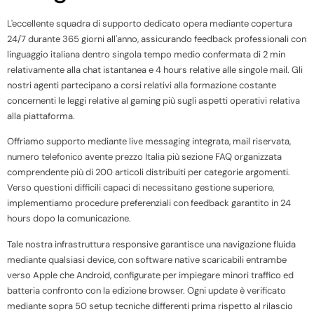
L'eccellente squadra di supporto dedicato opera mediante copertura
24/7 durante 365 giorni all'anno, assicurando feedback professionali con
linguaggio italiana dentro singola tempo medio confermata di 2 min
relativamente alla chat istantanea e 4 hours relative alle singole mail. Gli
nostri agenti partecipano a corsi relativi alla formazione costante
concernenti le leggi relative al gaming più sugli aspetti operativi relativa
alla piattaforma.
Offriamo supporto mediante live messaging integrata, mail riservata,
numero telefonico avente prezzo Italia più sezione FAQ organizzata
comprendente più di 200 articoli distribuiti per categorie argomenti.
Verso questioni difficili capaci di necessitano gestione superiore,
implementiamo procedure preferenziali con feedback garantito in 24
hours dopo la comunicazione.
Tale nostra infrastruttura responsive garantisce una navigazione fluida
mediante qualsiasi device, con software native scaricabili entrambe
verso Apple che Android, configurate per impiegare minori traffico ed
batteria confronto con la edizione browser. Ogni update è verificato
mediante sopra 50 setup tecniche differenti prima rispetto al rilascio