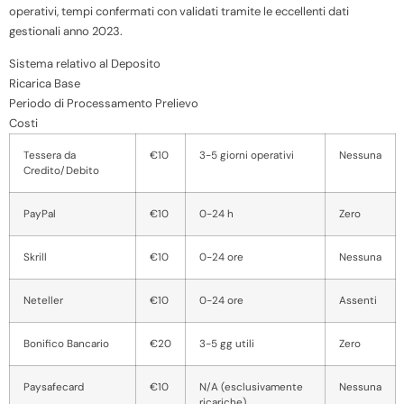
operativi, tempi confermati con validati tramite le eccellenti dati
gestionali anno 2023.
Sistema relativo al Deposito
Ricarica Base
Periodo di Processamento Prelievo
Costi
Tessera da
€10
3-5 giorni operativi
Nessuna
Credito/Debito
PayPal
€10
0-24 h
Zero
Skrill
€10
0-24 ore
Nessuna
Neteller
€10
0-24 ore
Assenti
Bonifico Bancario
€20
3-5 gg utili
Zero
Paysafecard
€10
N/A (esclusivamente
Nessuna
ricariche)