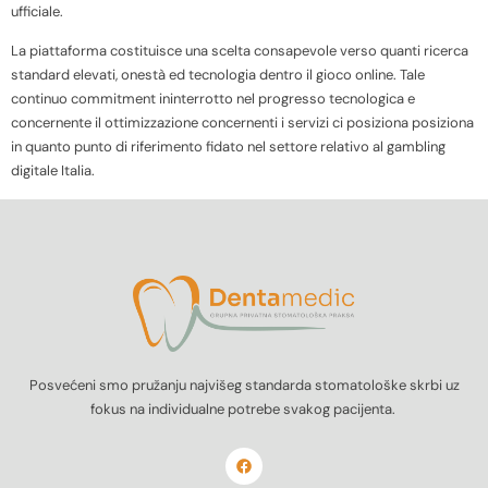
ufficiale.
La piattaforma costituisce una scelta consapevole verso quanti ricerca
standard elevati, onestà ed tecnologia dentro il gioco online. Tale
continuo commitment ininterrotto nel progresso tecnologica e
concernente il ottimizzazione concernenti i servizi ci posiziona posiziona
in quanto punto di riferimento fidato nel settore relativo al gambling
digitale Italia.
Posvećeni smo pružanju najvišeg standarda stomatološke skrbi uz
fokus na individualne potrebe svakog pacijenta.