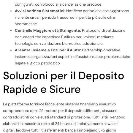
configurati, con blocco alla cancellazione precoce
Avvisi Verifica Sistematici:
Notifiche periodiche che aggiornano
il cliente circa il periodo trascorso in partita più sulle cifre
scommesse
Controllo Maggiore età Stringente:
Protocollo di validazione
documenti che impedisce l'utilizzo per i minori, mediante
tecnologia con validazione biometrico addizionale
Alleanze insieme a Enti per il Aiuto:
Partnership operative
insieme a organizzazioni esperti nell'assistenza per problematiche
legate al gioco patologico
Soluzioni per il Deposito
Rapide e Sicure
La piattaforma fornisce l'eccellente sistema finanziario esaustivo
comprendente oltre 25 metodi per il deposito differenti, ciascuno
contraddistinti con elevati standard di protezione. Tutti i ritiri vengono
elaborati in massimo tetto di 24 hours utili relativamente ai wallet
digitali, laddove tutti i trasferimenti bancari impiegano 3-5 giorni