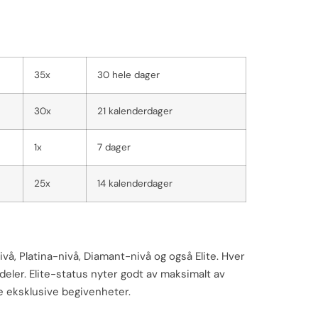
35x
30 hele dager
30x
21 kalenderdager
1x
7 dager
25x
14 kalenderdager
vå, Platina-nivå, Diamant-nivå og også Elite. Hver
eler. Elite-status nyter godt av maksimalt av
le eksklusive begivenheter.