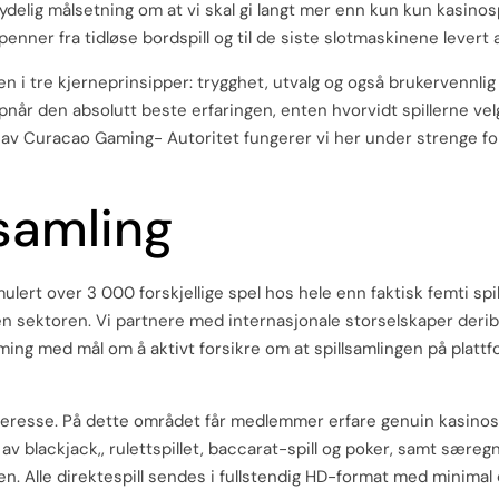
delig målsetning om at vi skal gi langt mer enn kun kun kasinospi
ner fra tidløse bordspill og til de siste slotmaskinene levert a
asen i tre kjerneprinsipper: trygghet, utvalg og også brukervennli
år den absolutt beste erfaringen, enten hvorvidt spillerne velg
edt av Curacao Gaming- Autoritet fungerer vi her under strenge fo
lsamling
lert over 3 000 forskjellige spel hos hele enn faktisk femti spil
nen sektoren. Vi partnere med internasjonale storselskaper deri
ing med mål om å aktivt forsikre om at spillsamlingen på plattf
nteresse. På dette området får medlemmer erfare genuin kasino
er av blackjack,, rulettspillet, baccarat-spill og poker, samt s
. Alle direktespill sendes i fullstendig HD-format med minimal d