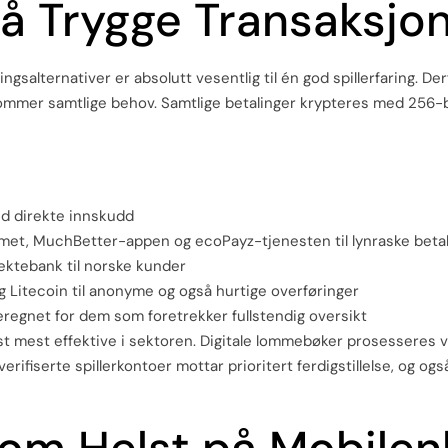
å Trygge Transaksjo
ngsalternativer er absolutt vesentlig til én god spillerfaring. De
ekommer samtlige behov. Samtlige betalinger krypteres med 256
d direkte innskudd
temet, MuchBetter-appen og ecoPayz-tjenesten til lynraske beta
ektebank til norske kunder
 Litecoin til anonyme og også hurtige overføringer
regnet for dem som foretrekker fullstendig oversikt
 mest effektive i sektoren. Digitale lommebøker prosesseres va
g verifiserte spillerkontoer mottar prioritert ferdigstillelse, og 
om Helst på Mobilen