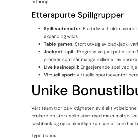
erfaring.
Etterspurte Spillgrupper
Spilleautomater:
Fra tidløse fruktmaskiner
expanding wilds
Table games:
Stort utvalg av blackjack-var
Jackpot-spill:
Progressive jackpoter som 
premier som når mange millioner av norske
Live kasinospill:
Engasjerende spel ved hjelp
Virtuell sport:
Virtuelle sportseventer ber
Unike Bonustil
Vårt team tror på viktigheten av å aktivt belønne a
brukere en sterk solid start med maksimal spillve
cashback og også ukentlige kampanjer som har be
Type bonus