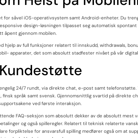
net for såvel iOS-operativsystem samt Android-enheter. Du tren
 responsive design-løsningen tilpasset seg automatisk spontant 
utt åpent gjennom mobilen.
jelp av full funksjoner relatert til innskudd, withdrawals, bon
obil- apparater, det som absolutt stadfester nivået på vår digita
 Kundestøtte
gjengelig 24/7 rundt, via direkte chat, e-post samt telefonstøt
k, finsk språk samt svensk. Gjennomsnittlig svartid på direkte c
e supportsakene ved første interaksjon.
fattende FAQ-seksjon som absolutt dekker av de absolutt mest va
inger og også spilleregler. Relatert til teknisk relaterte vansk
lare forpliktelse for ansvarsfull spilling medfører også om at 