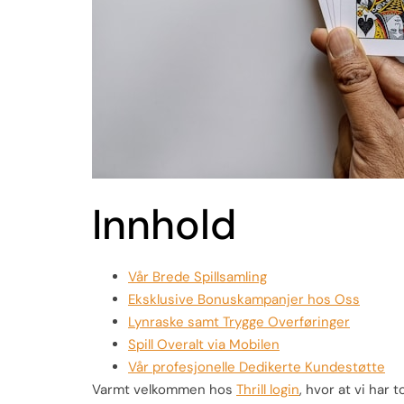
Innhold
Vår Brede Spillsamling
Eksklusive Bonuskampanjer hos Oss
Lynraske samt Trygge Overføringer
Spill Overalt via Mobilen
Vår profesjonelle Dedikerte Kundestøtte
Varmt velkommen hos
Thrill login
, hvor at vi ha