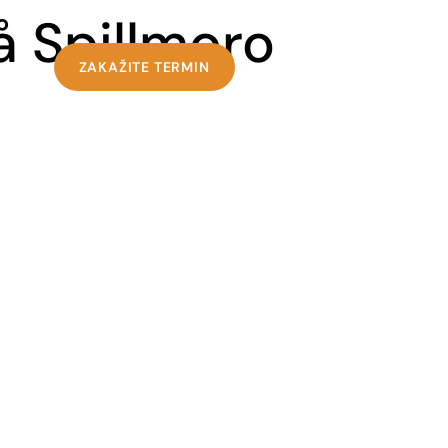
å Spillmoro
ZAKAŽITE TERMIN