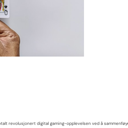
r totalt revolusjonert digital gaming-opplevelsen ved å sammen