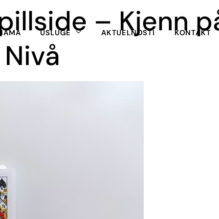
illside – Kjenn p
NAMA
USLUGE
AKTUELNOSTI
KONTAKT
 Nivå