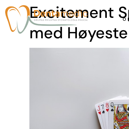
Excitement Sp
O 
med Høyeste