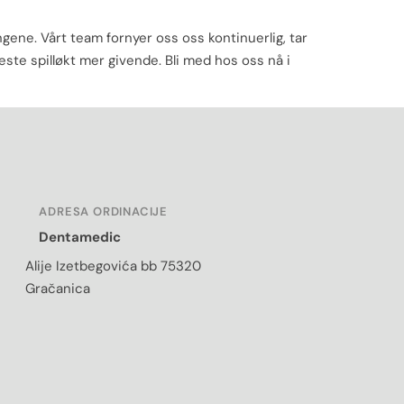
gene. Vårt team fornyer oss oss kontinuerlig, tar
neste spilløkt mer givende. Bli med hos oss nå i
ADRESA ORDINACIJE
Dentamedic
Alije Izetbegovića bb 75320
Gračanica