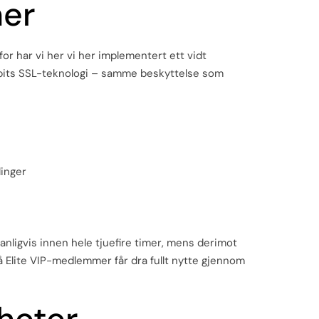
ner
rfor har vi her vi her implementert ett vidt
-bits SSL-teknologi – samme beskyttelse som
linger
nligvis innen hele tjuefire timer, mens derimot
også Elite VIP-medlemmer får dra fullt nytte gjennom
heter