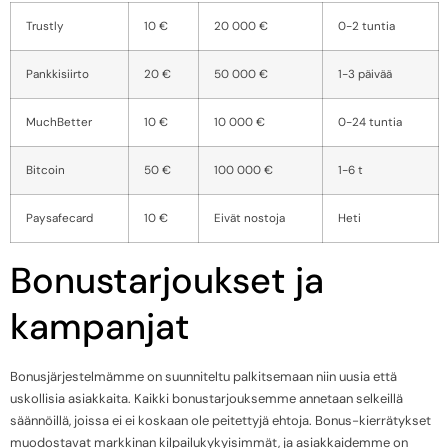
Trustly
10 €
20 000 €
0-2 tuntia
Pankkisiirto
20 €
50 000 €
1-3 päivää
MuchBetter
10 €
10 000 €
0-24 tuntia
Bitcoin
50 €
100 000 €
1-6 t
Paysafecard
10 €
Eivät nostoja
Heti
Bonustarjoukset ja
kampanjat
Bonusjärjestelmämme on suunniteltu palkitsemaan niin uusia että
uskollisia asiakkaita. Kaikki bonustarjouksemme annetaan selkeillä
säännöillä, joissa ei ei koskaan ole peitettyjä ehtoja. Bonus-kierrätykset
muodostavat markkinan kilpailukykyisimmät, ja asiakkaidemme on