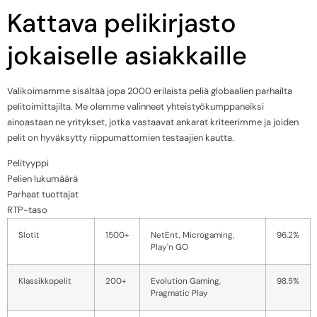
Kattava pelikirjasto
jokaiselle asiakkaille
Valikoimamme sisältää jopa 2000 erilaista peliä globaalien parhailta
pelitoimittajilta. Me olemme valinneet yhteistyökumppaneiksi
ainoastaan ne yritykset, jotka vastaavat ankarat kriteerimme ja joiden
pelit on hyväksytty riippumattomien testaajien kautta.
Pelityyppi
Pelien lukumäärä
Parhaat tuottajat
RTP-taso
Slotit
1500+
NetEnt, Microgaming,
96.2%
Play'n GO
Klassikkopelit
200+
Evolution Gaming,
98.5%
Pragmatic Play