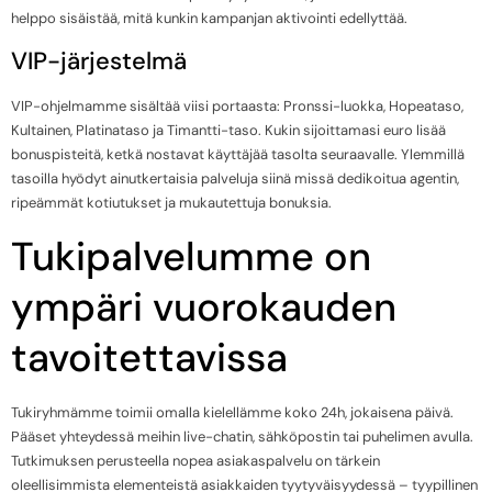
helppo sisäistää, mitä kunkin kampanjan aktivointi edellyttää.
VIP-järjestelmä
VIP-ohjelmamme sisältää viisi portaasta: Pronssi-luokka, Hopeataso,
Kultainen, Platinataso ja Timantti-taso. Kukin sijoittamasi euro lisää
bonuspisteitä, ketkä nostavat käyttäjää tasolta seuraavalle. Ylemmillä
tasoilla hyödyt ainutkertaisia palveluja siinä missä dedikoitua agentin,
ripeämmät kotiutukset ja mukautettuja bonuksia.
Tukipalvelumme on
ympäri vuorokauden
tavoitettavissa
Tukiryhmämme toimii omalla kielellämme koko 24h, jokaisena päivä.
Pääset yhteydessä meihin live-chatin, sähköpostin tai puhelimen avulla.
Tutkimuksen perusteella nopea asiakaspalvelu on tärkein
oleellisimmista elementeistä asiakkaiden tyytyväisyydessä – tyypillinen