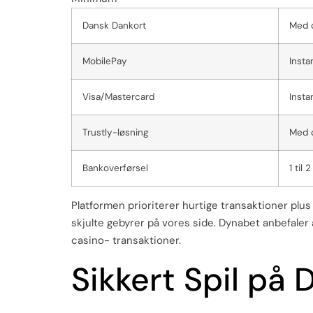
Dansk Dankort
Med 
MobilePay
Insta
Visa/Mastercard
Insta
Trustly-løsning
Med 
Bankoverførsel
1 til
Platformen prioriterer hurtige transaktioner plu
skjulte gebyrer på vores side. Dynabet anbefaler 
casino- transaktioner.
Sikkert Spil på