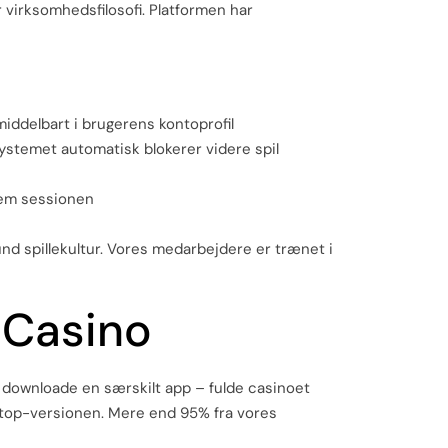
r virksomhedsfilosofi. Platformen har
iddelbart i brugerens kontoprofil
ystemet automatisk blokerer videre spil
nem sessionen
d spillekultur. Vores medarbejdere er trænet i
 Casino
e downloade en særskilt app – fulde casinoet
sktop-versionen. Mere end 95% fra vores