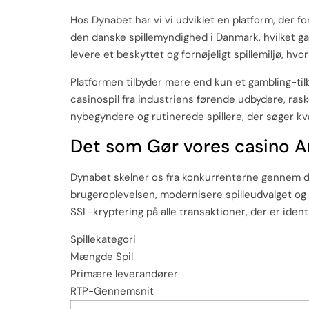
Hos Dynabet har vi vi udviklet en platform, der 
den danske spillemyndighed i Danmark, hvilket gar
levere et beskyttet og fornøjeligt spillemiljø, hv
Platformen tilbyder mere end kun et gambling-ti
casinospil fra industriens førende udbydere, raske
nybegyndere og rutinerede spillere, der søger kval
Det som Gør vores casino 
Dynabet skelner os fra konkurrenterne gennem de
brugeroplevelsen, modernisere spilleudvalget og 
SSL-kryptering på alle transaktioner, der er ide
Spillekategori
Mængde Spil
Primære leverandører
RTP-Gennemsnit