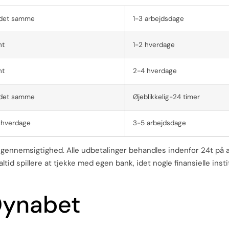
det samme
1-3 arbejdsdage
nt
1-2 hverdage
nt
2-4 hverdage
det samme
Øjeblikkelig-24 timer
 2 hverdage
3-5 arbejdsdage
s gennemsigtighed. Alle udbetalinger behandles indenfor 24t på 
altid spillere at tjekke med egen bank, idet nogle finansielle i
 Dynabet