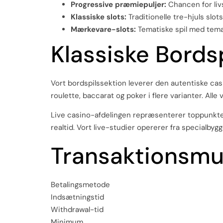
Progressive præmiepuljer:
Chancen for liv
Klassiske slots:
Traditionelle tre-hjuls sl
Mærkevare-slots:
Tematiske spil med tema 
Klassiske Bords
Vort bordspilssektion leverer den autentiske casi
roulette, baccarat og poker i flere varianter. All
Live casino-afdelingen repræsenterer toppunkte
realtid. Vort live-studier opererer fra specialby
Transaktionsmul
Betalingsmetode
Indsætningstid
Withdrawal-tid
Minimum