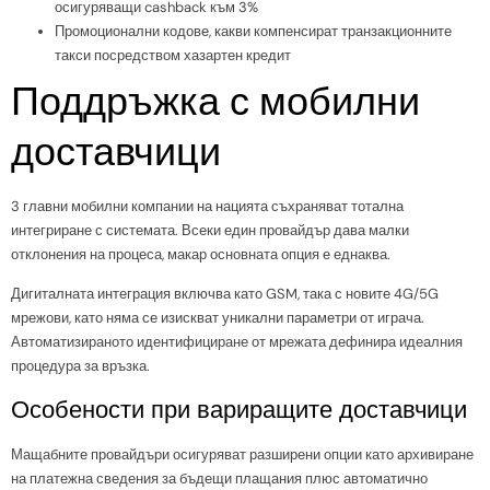
осигуряващи cashback към 3%
Промоционални кодове, какви компенсират транзакционните
такси посредством хазартен кредит
Поддръжка с мобилни
доставчици
3 главни мобилни компании на нацията съхраняват тотална
интегриране с системата. Всеки един провайдър дава малки
отклонения на процеса, макар основната опция е еднаква.
Дигиталната интеграция включва като GSM, така с новите 4G/5G
мрежови, като няма се изискват уникални параметри от играча.
Автоматизираното идентифициране от мрежата дефинира идеалния
процедура за връзка.
Особености при вариращите доставчици
Мащабните провайдъри осигуряват разширени опции като архивиране
на платежна сведения за бъдещи плащания плюс автоматично