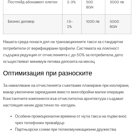
Постпейд абонамент елитен
2-3%
500
3000 лв
BGN
Бизнес договор
1.5-
1000 лв
5000
2%
BGN
Нашата среда понася дял на транзакционните такси за стандартни
потребители от верифицирани профили. Системата на лоялност
съдържа редукция от отчисленията с до 50% за потребители, дето
осъществяват минимум петима депозита на месец.
Оптимизация при разноските
За намаляване на отчисленията съветваме планиране при изолирани,
макар увеличени зареждания вместо многобройни малки операции.
Константните компоненти във отчислителна архитектура създават
настоящия начин драстично по-изгоден.
Особени промоционални времена от нула такса на първи внос
чрез телефонен провайдър
Партньорски схеми при телекомуникационни дружества