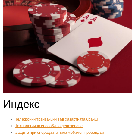
Индекс
Телефонни транзакции във хазартната бранш
Технологични способи за депозиране
Защита при операциите чрез мобилен провайдър