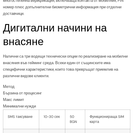
многостепенна верификация, включваща контакта от мобилния, PIN
номер плюс допълнителни биометрични информация при отделни
доставчици.
Дигитални начини на
внасяне
Налични са три водещи технически опции по реализиране на мобилни
внасяния във гейминг среда. Всеки един от същинските има
специфични характеристики, които това превръщат приемлив на
различни видове клиенти.
Метод
Бързина от процесинг
Макс лимит
Минимални нужди
SMS таксуване
10-30 сек
50
Функционираща SIM
BGN
карта