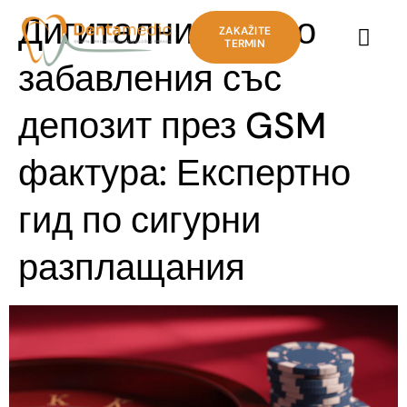
Дигитални казино
ZAKAŽITE
TERMIN
забавления със
депозит през GSM
фактура: Експертно
гид по сигурни
разплащания