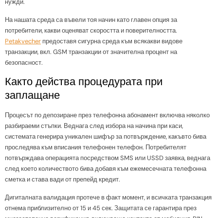
нужди.
На нашата среда са въвели тоя начин като главен опция за
потребители, какви оценяват скоростта и поверителността.
Petakvecher
предоставя сигурна среда към всякакви видове
транзакции, вкл. GSM транзакции от значителна процент на
безопасност.
Както действа процедурата при
заплащане
Процесът по депозиране през телефонна абонамент включва няколко
разбираеми стъпки. Веднага след избора на начина при каси,
системата генерира уникален шифър за потвърждение, какъвто бива
проследява към вписания телефонен телефон. Потребителят
потвърждава операцията посредством SMS или USSD заявка, веднага
след което количеството бива добавя към ежемесечната телефонна
сметка и става вади от препейд кредит.
Дигиталната валидация протече в факт момент, и всичката транзакция
отнема приблизително от 15 и 45 сек. Защитата се гарантира през