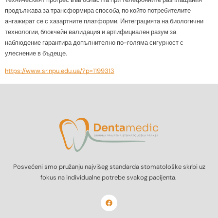
продължава за трансформира способа, по който потребителите
ангажират се с хазартните платформи. Интеграцията на биологични
технологии, блокчейн валидация и артифициален разум за
наблюдение гарантира допълнително по-голяма сигурност с
улеснение в бъдеще.
https://www.sr.npu.edu.ua/?p=1199313
Posvećeni smo pružanju najvišeg standarda stomatološke skrbi uz
fokus na individualne potrebe svakog pacijenta.