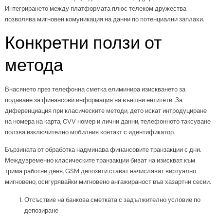
Интегрирането между платформата плюс телеком дружества
позволява мигновен комуникация на данни по потенциални заплахи.
Конкретни ползи от
метода
Внасянето през телефонна сметка елиминира изискването за
подаване за финансови информация на външни ентитети. За
диференциация при класическите методи, дето искат интродуциране
на номера на карта, CVV номер и лични данни, телефонното таксуване
ползва изключително мобилния контакт с идентификатор.
Бързината от обработка надминава финансовите транзакции с дни.
Междувременно класическите транзакции биват на изискват към
трима работни деня, GSM депозити стават начисляват виртуално
мигновено, осигурявайки мигновено ангажираност във хазартни сесии.
Отсъствие на банкова сметката с задължително условие по
депозиране