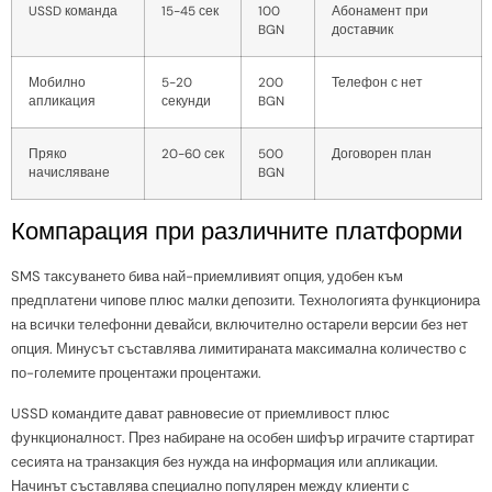
USSD команда
15-45 сек
100
Абонамент при
BGN
доставчик
Мобилно
5-20
200
Телефон с нет
апликация
секунди
BGN
Пряко
20-60 сек
500
Договорен план
начисляване
BGN
Компарация при различните платформи
SMS таксуването бива най-приемливият опция, удобен към
предплатени чипове плюс малки депозити. Технологията функционира
на всички телефонни девайси, включително остарели версии без нет
опция. Минусът съставлява лимитираната максимална количество с
по-големите процентажи процентажи.
USSD командите дават равновесие от приемливост плюс
функционалност. През набиране на особен шифър играчите стартират
сесията на транзакция без нужда на информация или апликации.
Начинът съставлява специално популярен между клиенти с