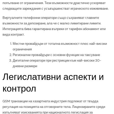
попълване от ограничения. Тези възможности драстично ускоряват
следващите зареждания с усъвършенстват играческото изживяване.
Виртуалните телефонни оператори също съхраняват главните
възможности за депозиране, ала че с малко лимитирани лимити.
Интеграцията бива гарантирана въпреки от тарифен абонамент или
вида контракт.
Местни провайдъри от тотална възможност плюс най-високи
ограничения
Регионални провайдъри с основни функции на таксуване
Дигитални оператори при рестрикции към най-високи 30-
дневни размери
Легислативни аспекти и
контрол
GSM транзакции на хазартната индустрия подлежат от твърда
регулация на позицията на отговорните тела. Лицензираните среди
изпълняват изискванията при националното легислация за