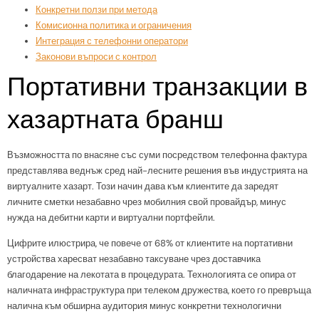
Конкретни ползи при метода
Комисионна политика и ограничения
Интеграция с телефонни оператори
Законови въпроси с контрол
Портативни транзакции в
хазартната бранш
Възможността по внасяне със суми посредством телефонна фактура
представлява веднъж сред най-лесните решения във индустрията на
виртуалните хазарт. Този начин дава към клиентите да заредят
личните сметки незабавно чрез мобилния свой провайдър, минус
нужда на дебитни карти и виртуални портфейли.
Цифрите илюстрира, че повече от 68% от клиентите на портативни
устройства харесват незабавно таксуване чрез доставчика
благодарение на лекотата в процедурата. Технологията се опира от
наличната инфраструктура при телеком дружества, което го превръща
налична към обширна аудитория минус конкретни технологични