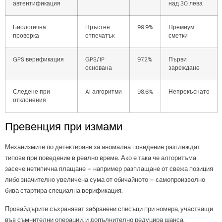
автентификация
над 30 лева
Биологична
Пръстен
99.9%
Премиум
проверка
отпечатък
сметки
GPS верификация
GPS/IP
97.2%
Първи
основана
зареждане
Следене при
AI алгоритми
98.6%
Непрекъснато
отклонения
Превенция при измами
Механизмите по детектиране за аномална поведение разглеждат
типове при поведение в реално време. Ако е така че алгоритъма
засече нетипична плащане – например разплащане от свежа позиция
либо значително увеличена сума от обичайното – самопроизволно
бива стартира специална верификация.
Провайдърите съхраняват забранени списъци при номера, участващи
във съмнителни операции, и допълнително редуцира шанса.