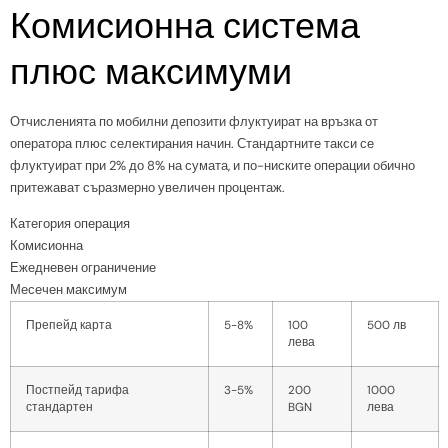
Комисионна система
плюс максимуми
Отчисленията по мобилни депозити флуктуират на връзка от
оператора плюс селектирания начин. Стандартните такси се
флуктуират при 2% до 8% на сумата, и по-ниските операции обично
притежават съразмерно увеличен процентаж.
Категория операция
Комисионна
Ежедневен ограничение
Месечен максимум
Препейд карта
5-8%
100
500 лв
лева
Постпейд тарифа
3-5%
200
1000
стандартен
BGN
лева