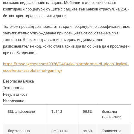
всякакво вид за онлайн плащане. Мобилните депозити ползват
криптиращи процедури, същите с същите във банков отрасъл, на 256-
битово криптиране на всички данни.
Телеком провайдъри прилагат твърди процедури по верификация, вкл.
задължително утвърждаване при позицията от собственика при
телефона. Всякакво транзакция създава индивидуален
разпознавателен код, който става архивира плюс бива да е проследен
при необходимост.
https://tmsoagency.com/2026/04/14/le-piattaforme-di-gioco-inglesi-
eccellenza-assoluta-nel-gaming/
Безопасна мярка
Технология
Резултатност
Използване
SSL шифроване
TLS 1.3
99.8%
Всякакви
транзакции
Двустепенна
SMS + PIN
99.5%
Количества