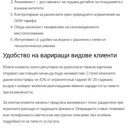
Анонимност – доставчикът не подава детайли за плащанията с
външни ентитети
Контролиране за разноските през природните ограничения на
GSM тарифа
Обща наличност независимо на геолокационното
местоположение
Интуитивен UI, удобен на играчи с различно степен от
технологически умения
Удобство на вариращи видове клиенти
Юните клиенти, които регулярно не разполагат банков картички,
откриват настоящия начин да бъде незаместим. Статистическите
данни илюстрира, че 42% от играчите във години 18-25 годишна
възраст избират мобилни разплащания именно заради отсъствието
при възможности.
За опитни клиенти начинът предлага анонимност плюс разделяне при
игралните разходи от водещите финанси. Операциите стават появяват
във телефонната сметка към неутрално описание, без особени
подробности за типа от услугата.