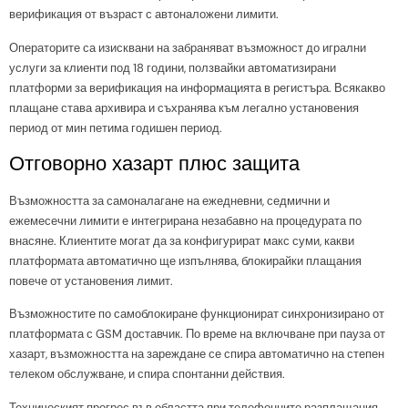
верификация от възраст с автоналожени лимити.
Операторите са изисквани на забраняват възможност до игрални
услуги за клиенти под 18 години, ползвайки автоматизирани
платформи за верификация на информацията в регистъра. Всякакво
плащане става архивира и съхранява към легално установения
период от мин петима годишен период.
Отговорно хазарт плюс защита
Възможността за самоналагане на ежедневни, седмични и
ежемесечни лимити е интегрирана незабавно на процедурата по
внасяне. Клиентите могат да за конфигурират макс суми, какви
платформата автоматично ще изпълнява, блокирайки плащания
повече от установения лимит.
Възможностите по самоблокиране функционират синхронизирано от
платформата с GSM доставчик. По време на включване при пауза от
хазарт, възможността на зареждане се спира автоматично на степен
телеком обслужване, и спира спонтанни действия.
Техническият прогрес във областта при телефонните разплащания