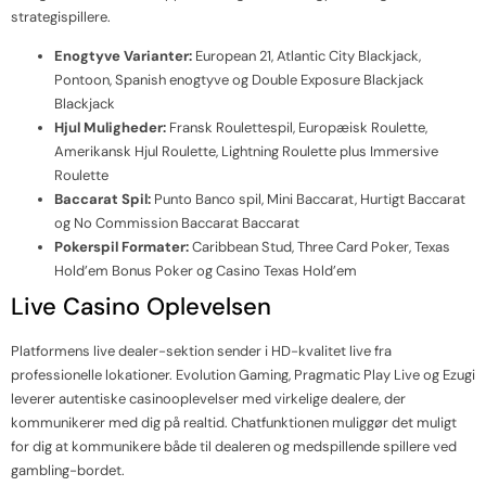
strategispillere.
Enogtyve Varianter:
European 21, Atlantic City Blackjack,
Pontoon, Spanish enogtyve og Double Exposure Blackjack
Blackjack
Hjul Muligheder:
Fransk Roulettespil, Europæisk Roulette,
Amerikansk Hjul Roulette, Lightning Roulette plus Immersive
Roulette
Baccarat Spil:
Punto Banco spil, Mini Baccarat, Hurtigt Baccarat
og No Commission Baccarat Baccarat
Pokerspil Formater:
Caribbean Stud, Three Card Poker, Texas
Hold’em Bonus Poker og Casino Texas Hold’em
Live Casino Oplevelsen
Platformens live dealer-sektion sender i HD-kvalitet live fra
professionelle lokationer. Evolution Gaming, Pragmatic Play Live og Ezugi
leverer autentiske casinooplevelser med virkelige dealere, der
kommunikerer med dig på realtid. Chatfunktionen muliggør det muligt
for dig at kommunikere både til dealeren og medspillende spillere ved
gambling-bordet.