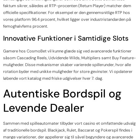
faktum sikrer, således at RTP-procenten (Return Player) matcher dem
officielle specifikationer. For eksempel er den gennemsnitlige RTP hos
vores platform 96.4 procent, hvilket ligger over industristandarden på
femoghalvfems procent.
Innovative Funktioner i Samtidige Slots
Gamere hos CosmoBet vil kunne glæde sig ved avancerede funktioner
såsom Cascading Reels, Udvidende Wilds, Multipliers samt Buy Feature-
muligheder. Disse mekanismer skaber varierede spillerunder, hvor alle
rotation byder med unikke muligheder for store gevinster. Vi opdaterer
løbende vort katalog med friske udgivelser hver 7. dag.
Autentiske Bordspil og
Levende Dealer
Sammen med spilleautomater tilbyder vort casino et omfattende udvalg
af traditionelle bordspil. Blackjack, Rulet, Baccarat og Pokerspil findes i
mange variationer, der appellerer sig til såvel begyndere og avancerede