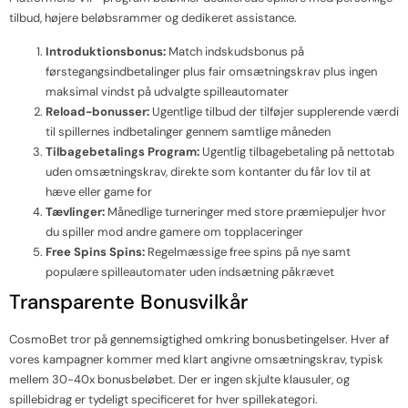
tilbud, højere beløbsrammer og dedikeret assistance.
Introduktionsbonus:
Match indskudsbonus på
førstegangsindbetalinger plus fair omsætningskrav plus ingen
maksimal vindst på udvalgte spilleautomater
Reload-bonusser:
Ugentlige tilbud der tilføjer supplerende værdi
til spillernes indbetalinger gennem samtlige måneden
Tilbagebetalings Program:
Ugentlig tilbagebetaling på nettotab
uden omsætningskrav, direkte som kontanter du får lov til at
hæve eller game for
Tævlinger:
Månedlige turneringer med store præmiepuljer hvor
du spiller mod andre gamere om topplaceringer
Free Spins Spins:
Regelmæssige free spins på nye samt
populære spilleautomater uden indsætning påkrævet
Transparente Bonusvilkår
CosmoBet tror på gennemsigtighed omkring bonusbetingelser. Hver af
vores kampagner kommer med klart angivne omsætningskrav, typisk
mellem 30-40x bonusbeløbet. Der er ingen skjulte klausuler, og
spillebidrag er tydeligt specificeret for hver spillekategori.