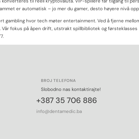
konverteres til reell kryptovaluta. VIP-spillere får tilgang til p
rammet er automatisk – jo mer du gamer, desto høyere nivå opp
t gambling hvor tech møter entertainment. Ved å fjerne mellomm
 Vår fokus på åpen drift, utstrakt spillbibliotek og førsteklasse
7.
BROJ TELEFONA
Slobodno nas kontaktirajte!
+387 35 706 886
info@dentamedic.ba