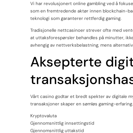
Vi har revolusjonert online gambling ved å fokus
som en fremtredende aktør innen blockchain-base
teknologi som garanterer rettferdig gaming.
Tradisjonelle nettcasinoer strever ofte med vent
at uttaksforespørsler behandles på minutter, ikk
avhengig av nettverksbelastning, mens alternativ
Aksepterte digit
transaksjonshas
Vårt casino godtar et bredt spekter av digitale m
transaksjoner skaper en sømløs gaming-erfaring.
Kryptovaluta
Gjennomsnittlig innsettingstid
Gjennomsnittlig uttakstid