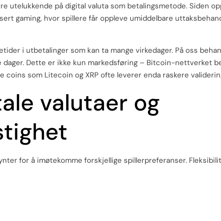
ere utelukkende på digital valuta som betalingsmetode. Siden o
rt gaming, hvor spillere får oppleve umiddelbare uttaksbehandl
etider i utbetalinger som kan ta mange virkedager. På oss beha
e dager. Dette er ikke kun markedsføring – Bitcoin-nettverket b
e coins som Litecoin og XRP ofte leverer enda raskere validerin
ale valutaer og
tighet
ynter for å imøtekomme forskjellige spillerpreferanser. Fleksibil