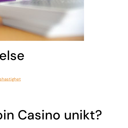
else
nshastighet
in Casino unikt?