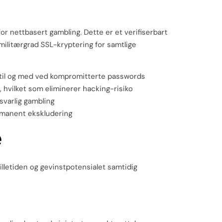
r nettbasert gambling. Dette er et verifiserbart
militærgrad SSL-kryptering for samtlige
g til og med ved kompromitterte passwords
t, hvilket som eliminerer hacking-risiko
svarlig gambling
permanent ekskludering
e
illetiden og gevinstpotensialet samtidig