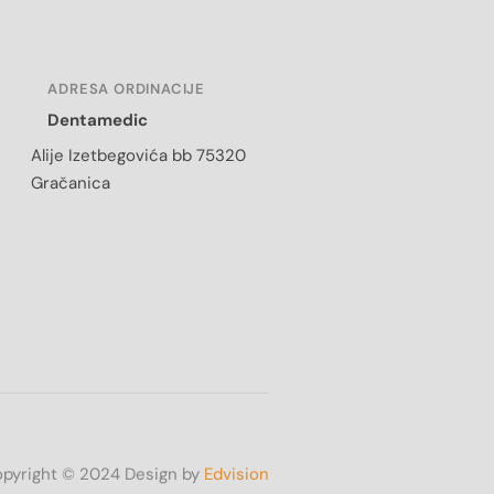
ADRESA ORDINACIJE
Dentamedic
Alije Izetbegovića bb 75320
Gračanica
pyright © 2024 Design by
Edvision