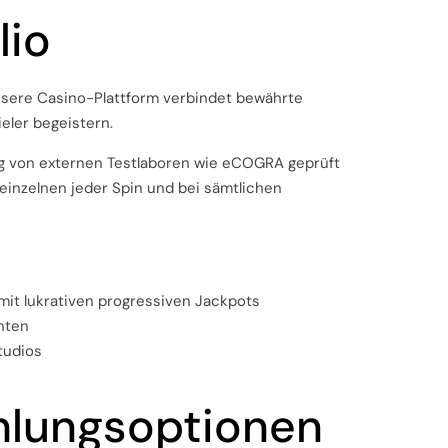
lio
Unsere Casino-Plattform verbindet bewährte
eler begeistern.
ßig von externen Testlaboren wie eCOGRA geprüft
einzelnen jeder Spin und bei sämtlichen
mit lukrativen progressiven Jackpots
anten
tudios
hlungsoptionen