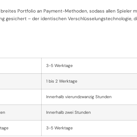
 breites Portfolio an Payment-Methoden, sodass allen Spieler ma
ng gesichert – der identischen Verschlüsselungstechnologie, d
3-5 Werktage
1 bis 2 Werktage
Innerhalb vierundzwanzig Stunden
ten
Innerhalb zwei Stunden
ktage
3-5 Werktage