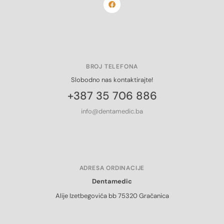
BROJ TELEFONA
Slobodno nas kontaktirajte!
+387 35 706 886
info@dentamedic.ba
ADRESA ORDINACIJE
Dentamedic
Alije Izetbegovića bb 75320 Gračanica