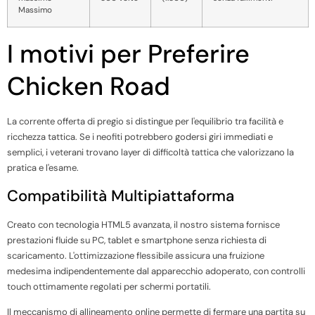
Massimo
I motivi per Preferire
Chicken Road
La corrente offerta di pregio si distingue per l'equilibrio tra facilità e
ricchezza tattica. Se i neofiti potrebbero godersi giri immediati e
semplici, i veterani trovano layer di difficoltà tattica che valorizzano la
pratica e l'esame.
Compatibilità Multipiattaforma
Creato con tecnologia HTML5 avanzata, il nostro sistema fornisce
prestazioni fluide su PC, tablet e smartphone senza richiesta di
scaricamento. L'ottimizzazione flessibile assicura una fruizione
medesima indipendentemente dal apparecchio adoperato, con controlli
touch ottimamente regolati per schermi portatili.
Il meccanismo di allineamento online permette di fermare una partita su