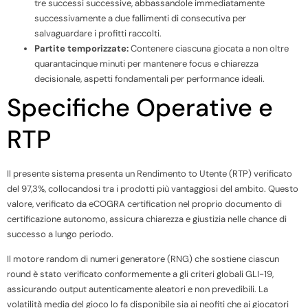
tre successi successive, abbassandole immediatamente
successivamente a due fallimenti di consecutiva per
salvaguardare i profitti raccolti.
Partite temporizzate:
Contenere ciascuna giocata a non oltre
quarantacinque minuti per mantenere focus e chiarezza
decisionale, aspetti fondamentali per performance ideali.
Specifiche Operative e
RTP
Il presente sistema presenta un Rendimento to Utente (RTP) verificato
del 97,3%, collocandosi tra i prodotti più vantaggiosi del ambito. Questo
valore, verificato da eCOGRA certification nel proprio documento di
certificazione autonomo, assicura chiarezza e giustizia nelle chance di
successo a lungo periodo.
Il motore random di numeri generatore (RNG) che sostiene ciascun
round è stato verificato conformemente a gli criteri globali GLI-19,
assicurando output autenticamente aleatori e non prevedibili. La
volatilità media del gioco lo fa disponibile sia ai neofiti che ai giocatori