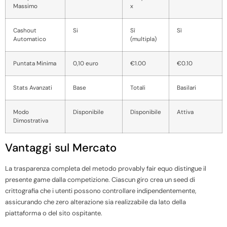
Massimo
x
Cashout
Si
Sì
Sì
Automatico
(multipla)
Puntata Minima
0,10 euro
€1.00
€0.10
Stats Avanzati
Base
Totali
Basilari
Modo
Disponibile
Disponibile
Attiva
Dimostrativa
Vantaggi sul Mercato
La trasparenza completa del metodo provably fair equo distingue il
presente game dalla competizione. Ciascun giro crea un seed di
crittografia che i utenti possono controllare indipendentemente,
assicurando che zero alterazione sia realizzabile da lato della
piattaforma o del sito ospitante.